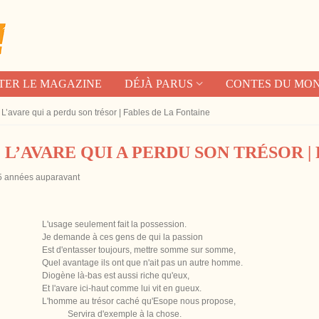
TER LE MAGAZINE
DÉJÀ PARUS
CONTES DU MO
L’avare qui a perdu son trésor | Fables de La Fontaine
L’AVARE QUI A PERDU SON TRÉSOR |
5 années auparavant
L'usage seulement fait la possession.
Je demande à ces gens de qui la passion
Est d'entasser toujours, mettre somme sur somme,
Quel avantage ils ont que n'ait pas un autre homme.
Diogène là-bas est aussi riche qu'eux,
Et l'avare ici-haut comme lui vit en gueux.
L'homme au trésor caché qu'Esope nous propose,
Servira d'exemple à la chose.