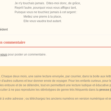
Je n'y touchais jamais. Dites-moi donc, de grâce,
Reprit l'autre, pourquoi vous vous affligez tant,
Puisque vous ne touchiez jamais à cet argent :
Mettez une pierre à la place,
Elle vous vaudra tout autant.
cédent
un commentaire
-vous
pour poster un commentaire.
... Chaque deux mois, une saine lecture envoyée, par courrier, dans la boite aux le
ir d'autres cultures et leur donner envie de voyager. Pour les enfants curieux, pour
s entoure et de se détendre, tout en permettant une lecture ludique et éducative pa
culier à ne pas reproduire les stéréotypes de genre très fréquents dans la
presse 
à votre adresse ; ou téléchargez les anciens numéros en version numérique et en 