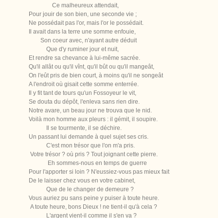
Ce malheureux attendait,
Pour jouir de son bien, une seconde vie ;
Ne possédait pas l'or, mais l'or le possédait.
Il avait dans la terre une somme enfouie,
Son coeur avec, n'ayant autre déduit
Que d'y ruminer jour et nuit,
Et rendre sa chevance à lui-même sacrée.
Qu'il allât ou qu'il vînt, qu'il bût ou qu'il mangeât,
On l'eût pris de bien court, à moins qu'il ne songeât
A l'endroit où gisait cette somme enterrée.
Il y fit tant de tours qu'un Fossoyeur le vit,
Se douta du dépôt, l'enleva sans rien dire.
Notre avare, un beau jour ne trouva que le nid.
Voilà mon homme aux pleurs : il gémit, il soupire.
Il se tourmente, il se déchire.
Un passant lui demande à quel sujet ses cris.
C'est mon trésor que l'on m'a pris.
Votre trésor ? où pris ? Tout joignant cette pierre.
Eh sommes-nous en temps de guerre
Pour l'apporter si loin ? N'eussiez-vous pas mieux fait
De le laisser chez vous en votre cabinet,
Que de le changer de demeure ?
Vous auriez pu sans peine y puiser à toute heure.
A toute heure, bons Dieux ! ne tient-il qu'à cela ?
L'argent vient-il comme il s'en va ?