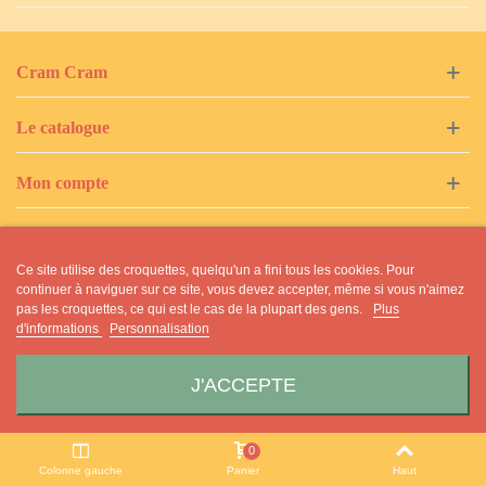
Cram Cram
Le catalogue
Mon compte
Tags populaires
Ce site utilise des croquettes, quelqu'un a fini tous les cookies. Pour
continuer à naviguer sur ce site, vous devez accepter, même si vous n'aimez
Contactez-nous
pas les croquettes, ce qui est le cas de la plupart des gens.
Plus
d'informations
Personnalisation
J'ACCEPTE
© 2019 Chrysalide Cram Cram
0
Colonne gauche
Panier
Haut