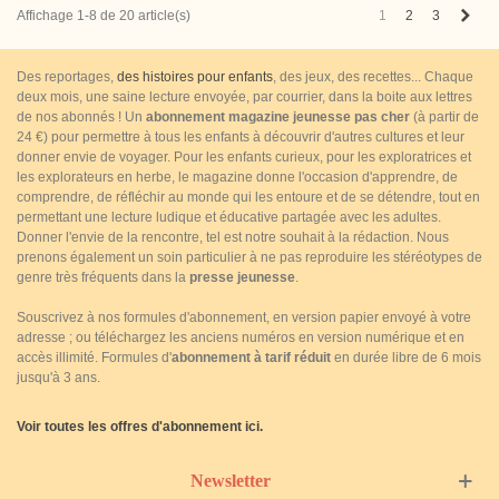
Suiv
1
2
3
Affichage 1-8 de 20 article(s)
Des reportages,
des histoires pour enfants
, des jeux, des recettes... Chaque
deux mois, une saine lecture envoyée, par courrier, dans la boite aux lettres
de nos abonnés ! Un
abonnement magazine jeunesse pas cher
(à partir de
24 €) pour permettre à tous les enfants à découvrir d'autres cultures et leur
donner envie de voyager. Pour les enfants curieux, pour les exploratrices et
les explorateurs en herbe, le magazine donne l'occasion d'apprendre, de
comprendre, de réfléchir au monde qui les entoure et de se détendre, tout en
permettant une lecture ludique et éducative partagée avec les adultes.
Donner l'envie de la rencontre, tel est notre souhait à la rédaction. Nous
prenons également un soin particulier à ne pas reproduire les stéréotypes de
genre très fréquents dans la
presse jeunesse
.
Souscrivez à nos formules d'abonnement, en version papier envoyé à votre
adresse ; ou téléchargez les anciens numéros en version numérique et en
accès illimité. Formules d'
abonnement à tarif réduit
en durée libre de 6 mois
jusqu'à 3 ans.
Voir toutes les offres d'abonnement ici.
Newsletter