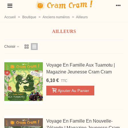
Accueil
>
Boutique
>
Anciens numéros
>
Ailleurs
AILLEURS
Choisir
Voyage En Famille Aux Tuamotu |
Magazine Jeunesse Cram Cram
6,10 €
TTC
Ajouter Au Panier
Voyage En Famille En Nouvelle-
Zélande | Magazine Jeunesse Cram