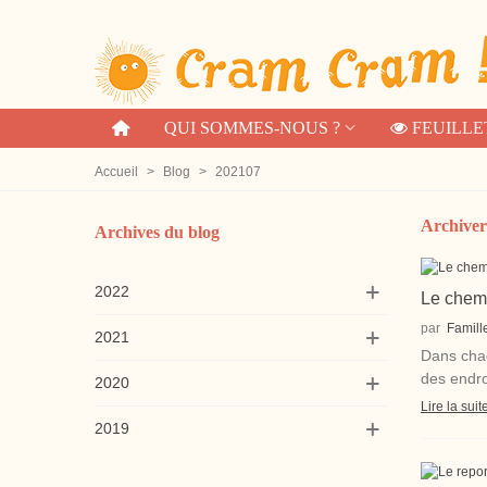
QUI SOMMES-NOUS ?
FEUILLE
Accueil
>
Blog
>
202107
Archiver
Archives du blog
2022
Le chemi
par
Famill
2021
Dans chaq
des endro
2020
Lire la suit
2019