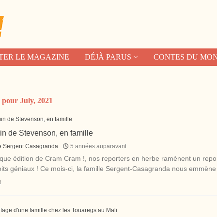
TER LE MAGAZINE
DÉJÀ PARUS
CONTES DU MO
 pour July, 2021
n de Stevenson, en famille
e Sergent Casagranda
5 années auparavant
ue édition de Cram Cram !, nos reporters en herbe ramènent un repor
its géniaux ! Ce mois-ci, la famille Sergent-Casagranda nous emmène s
e