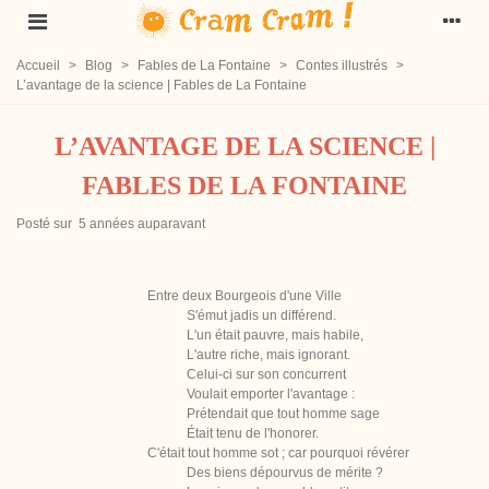
Accueil
>
Blog
>
Fables de La Fontaine
>
Contes illustrés
>
L’avantage de la science | Fables de La Fontaine
L’AVANTAGE DE LA SCIENCE |
FABLES DE LA FONTAINE
Posté sur
5 années auparavant
Entre deux Bourgeois d'une Ville
S'émut jadis un différend.
L'un était pauvre, mais habile,
L'autre riche, mais ignorant.
Celui-ci sur son concurrent
Voulait emporter l'avantage :
Prétendait que tout homme sage
Était tenu de l'honorer.
C'était tout homme sot ; car pourquoi révérer
Des biens dépourvus de mérite ?