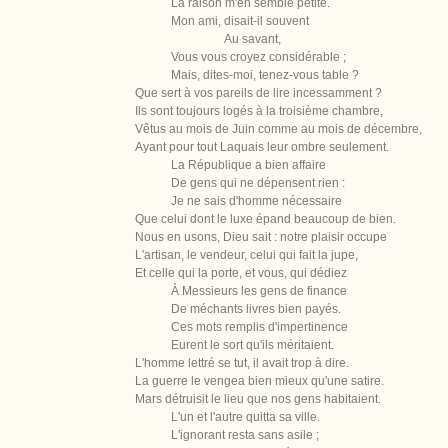
La raison m'en semble petite.
Mon ami, disait-il souvent
Au savant,
Vous vous croyez considérable ;
Mais, dites-moi, tenez-vous table ?
Que sert à vos pareils de lire incessamment ?
Ils sont toujours logés à la troisième chambre,
Vêtus au mois de Juin comme au mois de décembre,
Ayant pour tout Laquais leur ombre seulement.
La République a bien affaire
De gens qui ne dépensent rien :
Je ne sais d'homme nécessaire
Que celui dont le luxe épand beaucoup de bien.
Nous en usons, Dieu sait : notre plaisir occupe
L'artisan, le vendeur, celui qui fait la jupe,
Et celle qui la porte, et vous, qui dédiez
À Messieurs les gens de finance
De méchants livres bien payés.
Ces mots remplis d'impertinence
Eurent le sort qu'ils méritaient.
L'homme lettré se tut, il avait trop à dire.
La guerre le vengea bien mieux qu'une satire.
Mars détruisit le lieu que nos gens habitaient.
L'un et l'autre quitta sa ville.
L'ignorant resta sans asile ;