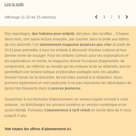
Lire la suite
Précédent
Suiv
1
2
3
Affichage 11-20 de 25 article(s)
Des reportages,
des histoires pour enfants
, des jeux, des recettes... Chaque
deux mois, une saine lecture envoyée, par courrier, dans la boite aux lettres
de nos abonnés ! Un
abonnement magazine jeunesse pas cher
(à partir de
24 €) pour permettre à tous les enfants à découvrir d'autres cultures et leur
donner envie de voyager. Pour les enfants curieux, pour les exploratrices et
les explorateurs en herbe, le magazine donne l'occasion d'apprendre, de
comprendre, de réfléchir au monde qui les entoure et de se détendre, tout en
permettant une lecture ludique et éducative partagée avec les adultes.
Donner l'envie de la rencontre, tel est notre souhait à la rédaction. Nous
prenons également un soin particulier à ne pas reproduire les stéréotypes de
genre très fréquents dans la
presse jeunesse
.
Souscrivez à nos formules d'abonnement, en version papier envoyé à votre
adresse ; ou téléchargez les anciens numéros en version numérique et en
accès illimité. Formules d'
abonnement à tarif réduit
en durée libre de 6 mois
jusqu'à 3 ans.
Voir toutes les offres d'abonnement ici.