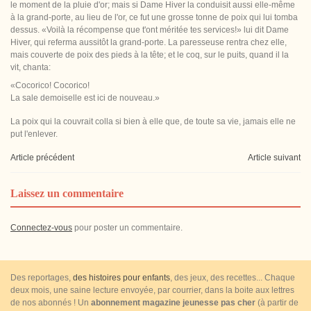
le moment de la pluie d'or; mais si Dame Hiver la conduisit aussi elle-même
à la grand-porte, au lieu de l'or, ce fut une grosse tonne de poix qui lui tomba
dessus. «Voilà la récompense que t'ont méritée tes services!» lui dit Dame
Hiver, qui referma aussitôt la grand-porte. La paresseuse rentra chez elle,
mais couverte de poix des pieds à la tête; et le coq, sur le puits, quand il la
vit, chanta:
«Cocorico! Cocorico!
La sale demoiselle est ici de nouveau.»
La poix qui la couvrait colla si bien à elle que, de toute sa vie, jamais elle ne
put l'enlever.
Article précédent
Article suivant
Laissez un commentaire
Connectez-vous
pour poster un commentaire.
Des reportages,
des histoires pour enfants
, des jeux, des recettes... Chaque
deux mois, une saine lecture envoyée, par courrier, dans la boite aux lettres
de nos abonnés ! Un
abonnement magazine jeunesse pas cher
(à partir de