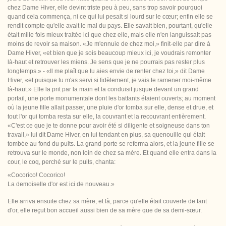
chez Dame Hiver, elle devint triste peu à peu, sans trop savoir pourquoi
quand cela commença, ni ce qui lui pesait si lourd sur le cœur; enfin elle se
rendit compte qu'elle avait le mal du pays. Elle savait bien, pourtant, qu'elle
était mille fois mieux traitée ici que chez elle, mais elle n'en languissait pas
moins de revoir sa maison. «Je m'ennuie de chez moi,» finit-elle par dire à
Dame Hiver, «et bien que je sois beaucoup mieux ici, je voudrais remonter
là-haut et retrouver les miens. Je sens que je ne pourrais pas rester plus
longtemps.» - «Il me plaît que tu aies envie de renter chez toi,» dit Dame
Hiver, «et puisque tu m'as servi si fidèlement, je vais te ramener moi-même
là-haut.» Elle la prit par la main et la conduisit jusque devant un grand
portail, une porte monumentale dont les battants étaient ouverts; au moment
où la jeune fille allait passer, une pluie d'or tomba sur elle, dense et drue, et
tout l'or qui tomba resta sur elle, la couvrant et la recouvrant entièrement.
«C'est ce que je te donne pour avoir été si diligente et soigneuse dans ton
travail,» lui dit Dame Hiver, en lui tendant en plus, sa quenouille qui était
tombée au fond du puits. La grand-porte se referma alors, et la jeune fille se
retrouva sur le monde, non loin de chez sa mère. Et quand elle entra dans la
cour, le coq, perché sur le puits, chanta:
«Cocorico! Cocorico!
La demoiselle d'or est ici de nouveau.»
Elle arriva ensuite chez sa mère, et là, parce qu'elle était couverte de tant
d'or, elle reçut bon accueil aussi bien de sa mère que de sa demi-sœur.