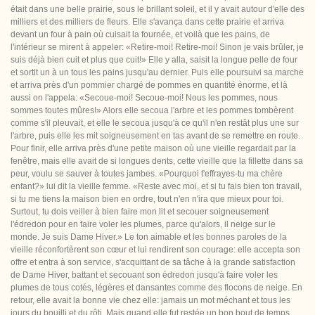
était dans une belle prairie, sous le brillant soleil, et il y avait autour d'elle des
milliers et des milliers de fleurs. Elle s'avança dans cette prairie et arriva
devant un four à pain où cuisait la fournée, et voilà que les pains, de
l'intérieur se mirent à appeler: «Retire-moi! Retire-moi! Sinon je vais brûler, je
suis déjà bien cuit et plus que cuit!» Elle y alla, saisit la longue pelle de four
et sortit un à un tous les pains jusqu'au dernier. Puis elle poursuivi sa marche
et arriva près d'un pommier chargé de pommes en quantité énorme, et là
aussi on l'appela: «Secoue-moi! Secoue-moi! Nous les pommes, nous
sommes toutes mûres!» Alors elle secoua l'arbre et les pommes tombèrent
comme s'il pleuvait, et elle le secoua jusqu'à ce qu'il n'en restât plus une sur
l'arbre, puis elle les mit soigneusement en tas avant de se remettre en route.
Pour finir, elle arriva près d'une petite maison où une vieille regardait par la
fenêtre, mais elle avait de si longues dents, cette vieille que la fillette dans sa
peur, voulu se sauver à toutes jambes. «Pourquoi t'effrayes-tu ma chère
enfant?» lui dit la vieille femme. «Reste avec moi, et si tu fais bien ton travail,
si tu me tiens la maison bien en ordre, tout n'en n'ira que mieux pour toi.
Surtout, tu dois veiller à bien faire mon lit et secouer soigneusement
l'édredon pour en faire voler les plumes, parce qu'alors, il neige sur le
monde. Je suis Dame Hiver.» Le ton aimable et les bonnes paroles de la
vieille réconfortèrent son cœur et lui rendirent son courage: elle accepta son
offre et entra à son service, s'acquittant de sa tâche à la grande satisfaction
de Dame Hiver, battant et secouant son édredon jusqu'à faire voler les
plumes de tous cotés, légères et dansantes comme des flocons de neige. En
retour, elle avait la bonne vie chez elle: jamais un mot méchant et tous les
jours du bouilli et du rôti. Mais quand elle fut restée un bon bout de temps