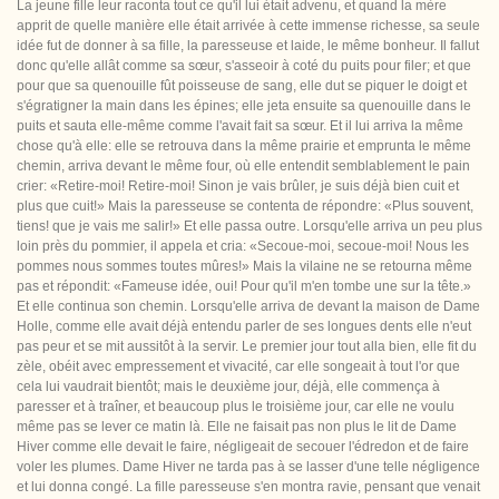
La jeune fille leur raconta tout ce qu'il lui était advenu, et quand la mère
apprit de quelle manière elle était arrivée à cette immense richesse, sa seule
idée fut de donner à sa fille, la paresseuse et laide, le même bonheur. Il fallut
donc qu'elle allât comme sa sœur, s'asseoir à coté du puits pour filer; et que
pour que sa quenouille fût poisseuse de sang, elle dut se piquer le doigt et
s'égratigner la main dans les épines; elle jeta ensuite sa quenouille dans le
puits et sauta elle-même comme l'avait fait sa sœur. Et il lui arriva la même
chose qu'à elle: elle se retrouva dans la même prairie et emprunta le même
chemin, arriva devant le même four, où elle entendit semblablement le pain
crier: «Retire-moi! Retire-moi! Sinon je vais brûler, je suis déjà bien cuit et
plus que cuit!» Mais la paresseuse se contenta de répondre: «Plus souvent,
tiens! que je vais me salir!» Et elle passa outre. Lorsqu'elle arriva un peu plus
loin près du pommier, il appela et cria: «Secoue-moi, secoue-moi! Nous les
pommes nous sommes toutes mûres!» Mais la vilaine ne se retourna même
pas et répondit: «Fameuse idée, oui! Pour qu'il m'en tombe une sur la tête.»
Et elle continua son chemin. Lorsqu'elle arriva de devant la maison de Dame
Holle, comme elle avait déjà entendu parler de ses longues dents elle n'eut
pas peur et se mit aussitôt à la servir. Le premier jour tout alla bien, elle fit du
zèle, obéit avec empressement et vivacité, car elle songeait à tout l'or que
cela lui vaudrait bientôt; mais le deuxième jour, déjà, elle commença à
paresser et à traîner, et beaucoup plus le troisième jour, car elle ne voulu
même pas se lever ce matin là. Elle ne faisait pas non plus le lit de Dame
Hiver comme elle devait le faire, négligeait de secouer l'édredon et de faire
voler les plumes. Dame Hiver ne tarda pas à se lasser d'une telle négligence
et lui donna congé. La fille paresseuse s'en montra ravie, pensant que venait