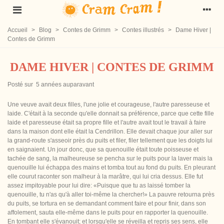
Accueil
>
Blog
>
Contes de Grimm
>
Contes illustrés
>
Dame Hiver |
Contes de Grimm
DAME HIVER | CONTES DE GRIMM
Posté sur
5 années auparavant
Une veuve avait deux filles, l'une jolie et courageuse, l'autre paresseuse et
laide. C'était à la seconde qu'elle donnait sa préférence, parce que cette fille
laide et paresseuse était sa propre fille et l'autre avait tout le travail à faire
dans la maison dont elle était la Cendrillon. Elle devait chaque jour aller sur
la grand-route s'asseoir près du puits et filer, filer tellement que les doigts lui
en saignaient. Un jour donc, que sa quenouille était toute poisseuse et
tachée de sang, la malheureuse se pencha sur le puits pour la laver mais la
quenouille lui échappa des mains et tomba tout au fond du puits. En pleurant
elle courut raconter son malheur à la marâtre, qui lui cria dessus. Elle fut
assez impitoyable pour lui dire: «Puisque que tu as laissé tomber la
quenouille, tu n'as qu'à aller toi-même la chercher!» La pauvre retourna près
du puits, se tortura en se demandant comment faire et pour finir, dans son
affolement, sauta elle-même dans le puits pour en rapporter la quenouille.
En tombant elle s'évanouit; et lorsqu'elle se réveilla et repris ses sens, elle