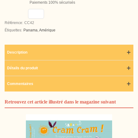
Paiements 100% sécurisés
Référence:
CC42
Étiquettes:
Panama
,
Amérique
Description
Détails du produit
Commentaires
Retrouvez cet article illustré dans le magazine suivant