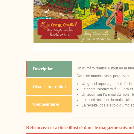
Un numéro réalisé autour de la biod
Description
Dans ce numéro vous pourrez lire :
Un grand reportage, réalisé che
Détails du produit
Le conte "biodiversité" : Flora et
Un zoom sur l'animal du mois : l
Le jouet rustique du mois :
fabri
Commentaires
La recette locale et bio du mois 
Retrouvez cet article illustré dans le magazine suivant