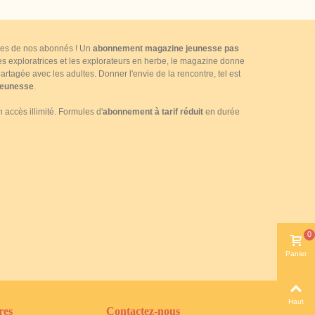
ttres de nos abonnés ! Un
abonnement magazine jeunesse pas
 les exploratrices et les explorateurs en herbe, le magazine donne
rtagée avec les adultes. Donner l'envie de la rencontre, tel est
jeunesse
.
accès illimité. Formules d'
abonnement à tarif réduit
en durée
0
Panier
Haut
res
Contactez-nous