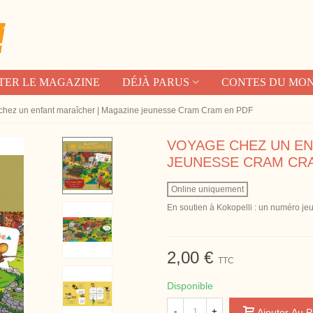
TER LE MAGAZINE
DÉJÀ PARUS
CONTES DU MO
chez un enfant maraîcher | Magazine jeunesse Cram Cram en PDF
VOYAGE CHEZ UN EN
JEUNESSE CRAM CR
Online uniquement
En soutien à Kokopelli : un numéro je
2,00 €
TTC
Disponible
-
+
Ajouter Au P