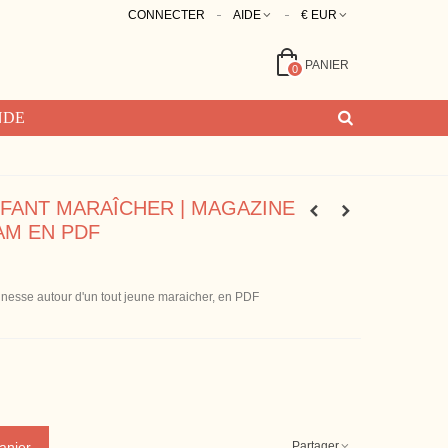
CONNECTER
AIDE
€ EUR
PANIER
0
NDE
FANT MARAÎCHER | MAGAZINE
AM EN PDF
unesse autour d'un tout jeune maraicher, en PDF
Partager
anier