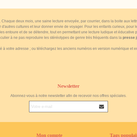
... Chaque deux mois, une saine lecture envoyée, par courrier, dans la boite aux le
ir d'autres cultures et leur donner envie de voyager. Pour les enfants curieux, pour
s entoure et de se détendre, tout en permettant une lecture ludique et éducative pa
culier à ne pas reproduire les stéréotypes de genre très fréquents dans la
presse 
à votre adresse ; ou téléchargez les anciens numéros en version numérique et en 
Newsletter
Abonnez-vous à notre newsletter afin de recevoir nos offres spéciales.
Mon compte
Tags populai