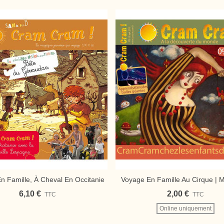
n Famille, À Cheval En Occitanie
Voyage En Famille Au Cirque | 
Ajouter Au Panier
Ajouter Au Panier
gazine Jeunesse Cram Cram
Jeunesse Cram Cram En 
6,10 €
2,00 €
TTC
TTC
Online uniquement