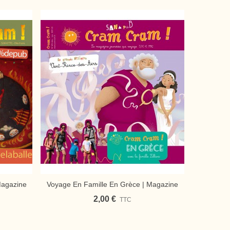
Magazine
Voyage En Famille En Grèce | Magazine
Voyage E
Ajouter Au Panier
A
PDF
Jeunesse Cram Cram En PDF
2,00 €
TTC