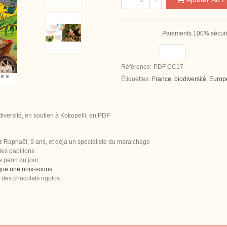
Paiements 100% sécur
Référence:
PDF CC17
Étiquettes:
France
,
biodiversité
,
Europ
iversité, en soutien à Kokopelli, en PDF
z Raphaël, 9 ans, et déja un spécialiste du maraichage
 les papillons
e paon du jour
que une noix-souris
: des chocolats rigolos