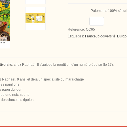
Paiements 100% sécur
Référence:
CC65
Étiquettes:
France
,
biodiversité
,
Europ
diversité
, chez Raphaël. Il s'agit de la réédition d'un numéro épuisé (le 17).
z Raphaël, 9 ans, et déjà un spécialiste du maraichage
 les papillons
e paon du jour
ique une noix-souris
: des chocolats rigolos