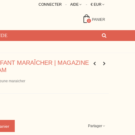
CONNECTER
AIDE
€ EUR
PANIER
0
NDE
FANT MARAÎCHER | MAGAZINE
AM
jeune maraicher
Partager
anier