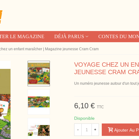
TER LE MAGAZINE
DÉJÀ PARUS
CONTES DU MO
chez un enfant maraîcher | Magazine jeunesse Cram Cram
VOYAGE CHEZ UN EN
JEUNESSE CRAM CR
Un numéro jeunesse autour d'un tout 
6,10 €
TTC
Disponible
-
+
Ajouter Au P