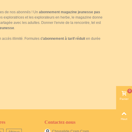
ttres de nos abonnés ! Un
abonnement magazine jeunesse pas
 les exploratrices et les explorateurs en herbe, le magazine donne
rtagée avec les adultes. Donner l'envie de la rencontre, tel est
jeunesse
.
accès illimité. Formules d'
abonnement à tarif réduit
en durée
0
Panier
Haut
res
Contactez-nous
Chrysalide Cram Cram