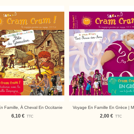
n Famille, À Cheval En Occitanie
Voyage En Famille En Grèce | 
Ajouter Au Panier
Ajouter Au Panier
gazine Jeunesse Cram Cram
Jeunesse Cram Cram En 
6,10 €
2,00 €
TTC
TTC