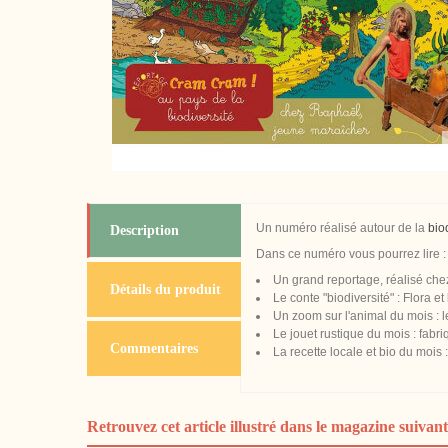
Un numéro réalisé autour de la
bio
Description
Dans ce numéro vous pourrez lire :
Un grand reportage, réalisé che
Détails du produit
Le conte "biodiversité" : Flora et
Un zoom sur l'animal du mois : l
Le jouet rustique du mois : fabr
Commentaires
La recette locale et bio du mois 
Retrouvez cet article illustré dans le magazine suivant