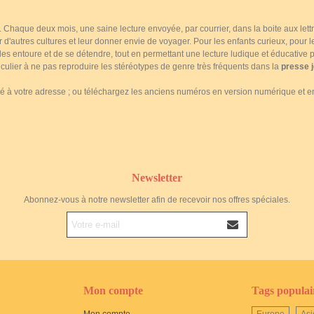
... Chaque deux mois, une saine lecture envoyée, par courrier, dans la boite aux le
ir d'autres cultures et leur donner envie de voyager. Pour les enfants curieux, pour
s entoure et de se détendre, tout en permettant une lecture ludique et éducative pa
culier à ne pas reproduire les stéréotypes de genre très fréquents dans la
presse 
à votre adresse ; ou téléchargez les anciens numéros en version numérique et en 
Newsletter
Abonnez-vous à notre newsletter afin de recevoir nos offres spéciales.
Mon compte
Tags populai