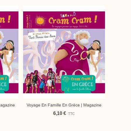
Magazine
Voyage En Famille En Grèce | Magazine
Voyag
Ajouter Au Panier
A
PDF
Jeunesse Cram Cram
Magazine
6,10 €
TTC