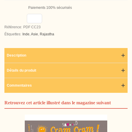
Paiements 100% sécurisés
Référence:
PDF CC23
Étiquettes:
Inde
,
Asie
,
Rajastha
Description
Détails du produit
Commentaires
Retrouvez cet article illustré dans le magazine suivant