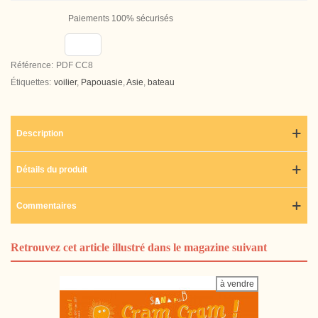
Paiements 100% sécurisés
Référence:
PDF CC8
Étiquettes:
voilier
,
Papouasie
,
Asie
,
bateau
Description
Détails du produit
Commentaires
Retrouvez cet article illustré dans le magazine suivant
à vendre