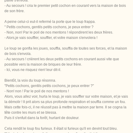
paille s'envola.
- Au secours ! cria le premier petit cochon en courant vers la maison de bois
de son frère.
A peine celui-ci eut-il refermé la porte que le loup frappa.
" Petits cochons, gentils petits cochons, je peux entrer ?
- Non, non! Par le poil de nos mentons ! répondirent les deux frères.
- Alors,je vais souffler, souffler, et votre maison s'envolera !
Le loup se gonfla les joues, souffla, souffla de toutes ses forces, et la maison
de bois s'envola.
- Au secours ! crièrent les deux petits cochons en courant aussi vite que
possible vers la maison de briques de leur frère.
- Ici, vous ne risquez rien! leur dit-il.
Bientôt, la voix du loup résonna.
"Petits cochons, gentils petits cochons, je peux entrer ?"
- Non! non ! Par le poil de nos mentons !
Alors, vous allez voir, hurla le loup, je vais souffler sur votre maison, et je vais
la démolir ! Il prit alors sa plus profonde respiration et souffla comme un fou.
Mais cette fois-ci, il ne réussit pas à mettre la maison par terre. Il se cogna la
tête contre les murs et se blessa.
Puis il s'enfuit dans la forêt, hurlant de douleur.
Cela rendit le loup fou furieux. Il était si furieux qu'il en devint tout bleu.