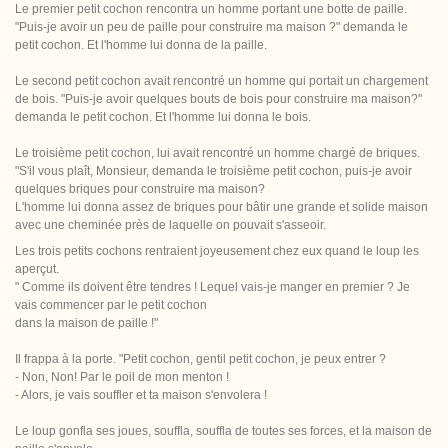
Le premier petit cochon rencontra un homme portant une botte de paille.
"Puis-je avoir un peu de paille pour construire ma maison ?" demanda le
petit cochon. Et l'homme lui donna de la paille.
Le second petit cochon avait rencontré un homme qui portait un chargement
de bois. "Puis-je avoir quelques bouts de bois pour construire ma maison?"
demanda le petit cochon. Et l'homme lui donna le bois.
Le troisième petit cochon, lui avait rencontré un homme chargé de briques.
"S'il vous plaît, Monsieur, demanda le troisième petit cochon, puis-je avoir
quelques briques pour construire ma maison?
L'homme lui donna assez de briques pour bâtir une grande et solide maison
avec une cheminée près de laquelle on pouvait s'asseoir.
Les trois petits cochons rentraient joyeusement chez eux quand le loup les
aperçut.
" Comme ils doivent être tendres ! Lequel vais-je manger en premier ? Je
vais commencer par le petit cochon
dans la maison de paille !"
Il frappa à la porte. "Petit cochon, gentil petit cochon, je peux entrer ?
- Non, Non! Par le poil de mon menton !
- Alors, je vais souffler et ta maison s'envolera !
Le loup gonfla ses joues, souffla, souffla de toutes ses forces, et la maison de