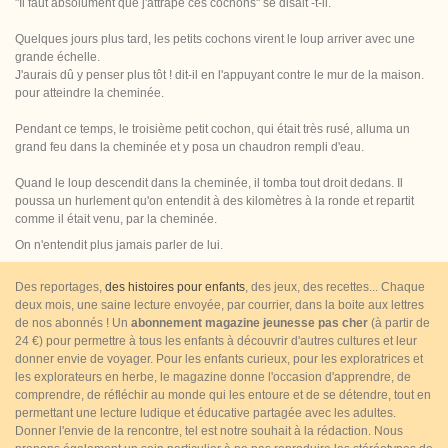
"Il faut absolument que j'attrape ces cochons" se disait -t-il.
Quelques jours plus tard, les petits cochons virent le loup arriver avec une
grande échelle.
J'aurais dû y penser plus tôt ! dit-il en l'appuyant contre le mur de la maison.
pour atteindre la cheminée.
Pendant ce temps, le troisième petit cochon, qui était très rusé, alluma un
grand feu dans la cheminée et y posa un chaudron rempli d'eau.
Quand le loup descendit dans la cheminée, il tomba tout droit dedans. Il
poussa un hurlement qu'on entendit à des kilomètres à la ronde et repartit
comme il était venu, par la cheminée.
On n'entendit plus jamais parler de lui.
Des reportages,
des histoires pour enfants
, des jeux, des recettes... Chaque
deux mois, une saine lecture envoyée, par courrier, dans la boite aux lettres
de nos abonnés ! Un
abonnement magazine jeunesse pas cher
(à partir de
24 €) pour permettre à tous les enfants à découvrir d'autres cultures et leur
donner envie de voyager. Pour les enfants curieux, pour les exploratrices et
les explorateurs en herbe, le magazine donne l'occasion d'apprendre, de
comprendre, de réfléchir au monde qui les entoure et de se détendre, tout en
permettant une lecture ludique et éducative partagée avec les adultes.
Donner l'envie de la rencontre, tel est notre souhait à la rédaction. Nous