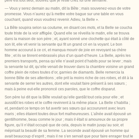
père est tout seul, souffrez que je reste chez lui une semaine.
— Vous y serez demain au matin, dit la Bête ; mais souvenez-vous de votre
promesse. Vous n’aurez qu’à mettre votre bague sur une table en vous
couchant, quand vous voudrez revenir. Adieu, la Belle ».
La Bête soupira selon sa coutume, en disant ces mots, et la Belle se coucha
toute triste de la voir affligée. Quand elle se réveilla le matin, elle se trouva
dans la maison de son père ; et, ayant sonné une clochette qui était à côté de
son lit, elle vit venir la servante qui fit un grand cri en la voyant. Le bon
homme accourut à ce cri, et manqua mourir de joie en revoyant sa chère
fille ; et ils se tinrent embrassés plus d’un quart-d’heure. La Belle, après les
premiers transports, pensa qu’elle n’avait point d’habits pour se lever ; mais
la servante lui dit, qu’elle venait de trouver dans la chambre voisine un grand
coffre plein
de robes toutes d’or, garnies de diamants. Belle remercia la
bonne Bête de ses attentions ; elle prit la moins riche de ces robes, et dit à la
servante de serrer les autres, dont elle voulait faire présent à ses sœurs ;
mais à peine eut-elle prononcé ces paroles, que le coffre disparut.
Son père lui dit que la Bête voulait qu’elle gardât tout cela pour elle ; et
aussitôt les robes et le coffre revinrent à la même place. La Belle s’habilla ;
et, pendant ce temps on fut avertir ses sœurs qui accoururent avec leurs
maris ; elles étaient toutes deux fort malheureuses. L’aînée avait épousé un
gentilhomme, beau comme le jour ; mais il était si amoureux de sa propre
figure, qu’il n’était occupé que de cela, depuis le matin jusqu’au soir, et
méprisait la beauté de sa femme. La seconde avait épousé un homme qui
avait beaucoup d’esprit ; mais il ne s’en servait que pour faire enrager tout le