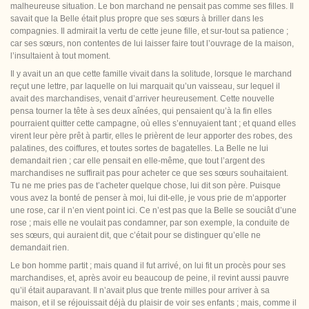
malheureuse situation. Le bon marchand ne pensait pas comme ses filles. Il
savait que la Belle était plus propre que ses sœurs à briller dans les
compagnies. Il admirait la vertu de cette jeune fille, et sur-tout sa patience ;
car ses sœurs, non contentes de lui laisser faire tout l’ouvrage de la
maison,
l’insultaient à tout moment.
Il y avait un an que cette famille vivait dans la solitude, lorsque le marchand
reçut une lettre, par laquelle on lui marquait qu’un vaisseau, sur lequel il
avait des marchandises, venait d’arriver heureusement. Cette nouvelle
pensa tourner la tête à ses deux aînées, qui pensaient qu’à la fin elles
pourraient quitter cette campagne, où elles s’ennuyaient tant ; et quand elles
virent leur père prêt à partir, elles le prièrent de leur apporter des robes, des
palatines, des coiffures, et toutes sortes de bagatelles. La Belle ne lui
demandait rien ; car elle pensait en elle-même, que tout l’argent des
marchandises ne suffirait pas pour acheter ce que ses sœurs souhaitaient.
Tu ne me pries pas de t’acheter quelque chose, lui dit son père. Puisque
vous avez la bonté de penser à moi, lui dit-elle, je vous prie de m’apporter
une rose, car il n’en vient point ici. Ce n’est pas que la Belle se souciât d’une
rose ; mais elle ne voulait
pas condamner, par son exemple, la conduite de
ses sœurs, qui auraient dit, que c’était pour se distinguer qu’elle ne
demandait rien.
Le bon homme partit ; mais quand il fut arrivé, on lui fit un procès pour ses
marchandises, et, après avoir eu beaucoup de peine, il revint aussi pauvre
qu’il était auparavant. Il n’avait plus que trente milles pour arriver à sa
maison, et il se réjouissait déjà du plaisir de voir ses enfants ; mais, comme il