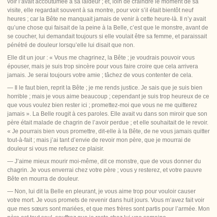
voir l’avait accoutumée à sa laideur ; et, loin de craindre le moment de sa
visite, elle regardait souvent à sa montre, pour voir s’il était bientôt neuf
heures ; car la Bête ne manquait jamais de venir à cette heure-là. Il n’y avait
qu’une chose qui faisait de la peine à la Belle, c’est que le monstre, avant de
se coucher, lui demandait toujours si elle voulait être sa femme, et paraissait
pénétré de douleur lorsqu’elle lui disait que non.
Elle dit un jour : « Vous me chagrinez, la Bête ; je voudrais pouvoir vous
épouser, mais je suis trop sincère pour
vous faire croire que cela arrivera
jamais. Je serai toujours votre amie ; tâchez de vous contenter de cela.
— Il le faut bien, reprit la Bête ; je me rends justice. Je sais que je suis bien
horrible ; mais je vous aime beaucoup ; cependant je suis trop heureux de ce
que vous voulez bien rester ici ; promettez-moi que vous ne me quitterez
jamais ». La Belle rougit à ces paroles. Elle avait vu dans son miroir que son
père était malade de chagrin de l’avoir perdue ; et elle souhaitait de le revoir.
« Je pourrais bien vous promettre, dit-elle à la Bête, de ne vous jamais quitter
tout-à-fait ; mais j’ai tant d’envie de revoir mon père, que je mourrai de
douleur si vous me refusez ce plaisir.
— J’aime mieux mourir moi-même, dit ce monstre, que de vous donner du
chagrin. Je vous enverrai chez votre père ; vous y resterez, et votre pauvre
Bête en mourra de douleur.
— Non, lui dit la Belle en pleurant, je vous aime trop pour vouloir causer
votre mort. Je vous promets de revenir dans huit jours.
Vous m’avez fait voir
que mes sœurs sont mariées, et que mes frères sont partis pour l’armée. Mon