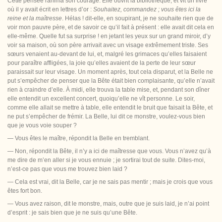
Cette pensée ranima son courage. Elle ouvrit la bibliothèque, et vit un livre
où il y avait écrit en lettres d’or :
Souhaitez, commandez ; vous êtes ici la
reine et la maîtresse
. Hélas ! dit-elle, en soupirant, je ne souhaite rien que de
voir mon pauvre père, et de savoir ce qu’il fait à présent : elle avait dit cela en
elle-même. Quelle fut sa surprise ! en jetant les yeux
sur un grand miroir, d’y
voir sa maison, où son père arrivait avec un visage extrêmement triste. Ses
sœurs venaient au-devant de lui, et, malgré les grimaces qu’elles faisaient
pour paraître affligées, la joie qu’elles avaient de la perte de leur sœur
paraissait sur leur visage. Un moment après, tout cela disparut, et la Belle ne
put s’empêcher de penser que la Bête était bien complaisante, qu’elle n’avait
rien à craindre d’elle. À midi, elle trouva la table mise, et, pendant son dîner
elle entendit un excellent concert, quoiqu’elle ne vît personne. Le soir,
comme elle allait se mettre à table, elle entendit le bruit que faisait la Bête, et
ne put s’empêcher de frémir. La Belle, lui dit ce monstre, voulez-vous bien
que je vous voie souper ?
— Vous êtes le maître, répondit la Belle en tremblant.
— Non, répondit la Bête, il n’y a ici de maîtresse que vous. Vous n’avez qu’à
me dire de m’en aller si je vous ennuie ; je sortirai tout de suite. Dites-moi,
n’est-ce pas que
vous me trouvez bien laid ?
— Cela est vrai, dit la Belle, car je ne sais pas mentir ; mais je crois que vous
êtes fort bon.
— Vous avez raison, dit le monstre, mais, outre que je suis laid, je n’ai point
d’esprit : je sais bien que je ne suis qu’une Bête.