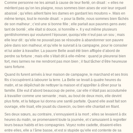
Comme personne ne les aimait à cause de leur fierté, on disait : « elles ne
méritent pas qu’on les plaigne, nous sommes bien aises de voir leur orgueil
abaissé ; qu’elles aillent faire les dames en gardant les moutons ». Mais en
même temps, tout le monde disait : « pour la Belle, nous sommes bien fâchés
de son malheur ; c’est une si bonne fille ; elle parlait aux pauvres gens avec
tant de bonté ; elle était si douce, si honnête ». Il y eut même plusieurs
gentilshommes qui voulurent l’épouser, quoiqu’elle n’eut pas un sou ; mais
elle leur dit : qu’elle ne pouvait pas se résoudre à abandonner son pauvre
père dans son malheur, et qu’elle le suivrait à la campagne, pour le consoler
et lui aider à travailler. La pauvre Belle avait été bien affligée d’abord de
perdre sa fortune ; mais elle s’était dit à elle-même : quand je pleurerai bien
fort, mes larmes ne me rendront pas mon bien ; il faut tâcher d’être heureuse
sans fortune.
Quand ils furent arrivés à leur maison de campagne, le marchand et ses trois
fils s’occupèrent à labourer la terre. La Belle se levait à quatre heures du
matin,
et se dépêchait de nettoyer la maison et d’apprêter à dîner pour la
famille. Elle eut d’abord beaucoup de peine, car elle n’était pas accoutumée
à travailler comme une servante ; mais, au bout de deux mois, elle devint
plus forte, et la fatigue lui donna une santé parfaite. Quand elle avait fait son
ouvrage, elle lisait, elle jouait du clavecin, ou bien elle chantait en filant.
Ses deux sœurs, au contraire, s’ennuyaient à la mort ; elles se levaient à dix
heures du matin, se promenaient toute la journée, et s’amusaient à regretter
leurs beaux habits et les compagnies. Voyez notre cadette, disaient-elles
entre elles, elle a l’âme basse, et est si stupide qu’elle est contente de sa