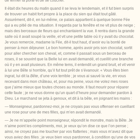
de fermer la porte et de se coucher.
Il était dix heures du matin quand il se leva le lendemain, et il fut bien surpris
de trouver un habit fort propre à la place du sien qui était tout gâté.
Assurément, dit-il, en lui-même, ce palais appartient à quelque bonne Fée
qui a eu pitié de ma situation. Il regarda par la fenêtre et ne vit plus de neige ;
mais des berceaux de fleurs qui enchantaient la vue. Il rentra dans la grande
salle où il avait soupé la veille, et vit une petite table où il y avait du chocolat.
Je vous remercie, madame la Fée, dit-il tout haut, d’avoir eu la bonté de
penser à mon déjeuner. Le bon homme, après
avoir pris son chocolat, sortit
pour aller chercher son cheval, et, comme il passait sous un berceau de
roses, il se souvint que la Belle lui en avait demandé, et cueillit une branche
où il y en avait plusieurs. En même tems, il entendit un grand bruit, et vit venir
à lui une Bête si horrible, qu’il fut tout prêt de s’évanouir. « Vous êtes bien
ingrat, lui dit la
Bête
, d’une voix terrible ; je vous ai sauvé la vie, en vous
recevant dans mon château, et, pour ma peine, vous me volez mes roses
que j’aime mieux que toutes choses au monde. Il faut mourir pour réparer
cette faute ; je ne vous donne qu’un quart d’heure pour demander pardon à
Dieu. Le marchand se jeta à genoux, et dit à la bête, en joignant les mains :
— Monseigneur, pardonnez-moi, je ne croyais pas vous offenser en cueillant
une rose pour une de mes filles, qui m’en avait demandé.
— Je ne m’appelle point monseigneur, répondit le monstre, mais la Bête. Je
n’aime point les
compliments, moi, je veux qu’on dise ce que l’on pense ;
ainsi, ne croyez pas me toucher par vos flatteries ; mais vous m’avez dit que
vous aviez des filles ; je veux bien vous pardonner, à condition qu’une de vos