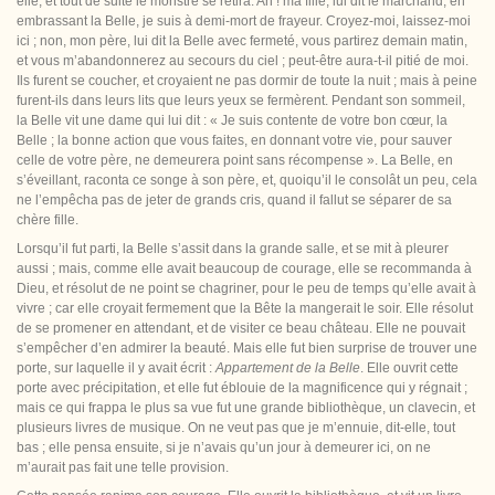
elle, et tout de suite le monstre se retira. Ah ! ma fille, lui dit le marchand, en
embrassant la Belle, je suis à demi-mort de frayeur. Croyez-moi, laissez-moi
ici ; non, mon père, lui dit la Belle avec fermeté,
vous partirez demain matin,
et vous m’abandonnerez au secours du ciel ; peut-être aura-t-il pitié de moi.
Ils furent se coucher, et croyaient ne pas dormir de toute la nuit ; mais à peine
furent-ils dans leurs lits que leurs yeux se fermèrent. Pendant son sommeil,
la Belle vit une dame qui lui dit : « Je suis contente de votre bon cœur, la
Belle ; la bonne action que vous faites, en donnant votre vie, pour sauver
celle de votre père, ne demeurera point sans récompense ». La Belle, en
s’éveillant, raconta ce songe à son père, et, quoiqu’il le consolât un peu, cela
ne l’empêcha pas de jeter de grands cris, quand il fallut se séparer de sa
chère fille.
Lorsqu’il fut parti, la Belle s’assit dans la grande salle, et se mit à pleurer
aussi ; mais, comme elle avait beaucoup de courage, elle se recommanda à
Dieu, et résolut de ne point se chagriner, pour le peu de temps qu’elle avait à
vivre ; car elle croyait fermement que la Bête la
mangerait le soir. Elle résolut
de se promener en attendant, et de visiter ce beau château. Elle ne pouvait
s’empêcher d’en admirer la beauté. Mais elle fut bien surprise de trouver une
porte, sur laquelle il y avait écrit :
Appartement de la Belle
. Elle ouvrit cette
porte avec précipitation, et elle fut éblouie de la magnificence qui y régnait ;
mais ce qui frappa le plus sa vue fut une grande bibliothèque, un clavecin, et
plusieurs livres de musique. On ne veut pas que je m’ennuie, dit-elle, tout
bas ; elle pensa ensuite, si je n’avais qu’un jour à demeurer ici, on ne
m’aurait pas fait une telle provision.