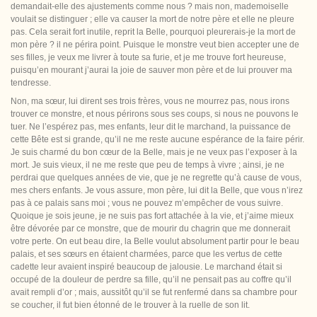
demandait-elle des ajustements comme nous ? mais non, mademoiselle
voulait se distinguer ; elle va causer la mort de notre père et elle ne pleure
pas. Cela serait fort inutile, reprit la Belle, pourquoi pleurerais-je la mort de
mon père ? il ne périra point. Puisque le monstre veut bien accepter une de
ses filles, je veux me livrer à toute sa furie, et je me trouve fort heureuse,
puisqu’en mourant j’aurai la joie de sauver mon père et de lui prouver ma
tendresse.
Non, ma sœur, lui dirent ses trois frères, vous ne mourrez pas, nous irons
trouver ce monstre, et nous périrons sous ses coups, si nous ne pouvons le
tuer. Ne l’espérez pas, mes enfants, leur dit le marchand, la puissance de
cette Bête est si grande, qu’il ne me reste aucune espérance de la faire périr.
Je suis charmé du bon cœur de la Belle, mais je ne veux pas l’exposer à la
mort. Je suis vieux, il ne me reste que peu de temps à vivre ; ainsi, je ne
perdrai que quelques années de vie, que je ne regrette qu’à cause de vous,
mes chers enfants. Je vous assure, mon père, lui dit la Belle, que vous n’irez
pas à ce palais sans moi ; vous ne pouvez m’empêcher de vous suivre.
Quoique je sois jeune, je ne suis pas fort attachée à la vie, et j’aime mieux
être dévorée par ce monstre, que de mourir du chagrin que me donnerait
votre perte. On eut beau dire, la Belle voulut absolument partir pour le beau
palais, et ses sœurs en étaient charmées, parce que les vertus de cette
cadette leur avaient inspiré beaucoup de jalousie. Le marchand était si
occupé de la douleur de perdre sa fille, qu’il ne pensait pas au coffre qu’il
avait rempli d’or ; mais, aussitôt qu’il se fut renfermé dans sa chambre pour
se coucher, il fut bien étonné de le trouver à la ruelle de son lit.