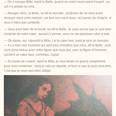
— On n’est pas Bête, reprit la Belle, quand on croit n’avoir point d’esprit : un
sot n’a jamais su cela.
— Mangez donc, la Belle, lui dit le monstre ; et tâchez de ne vous point
ennuyer dans votre maison, car tout ceci est à vous ; et j’aurais du chagrin, si
vous n’étiez pas contente.
— Vous avez bien de la bonté, lui dit la Belle. Je vous avoue que je suis bien
contente de votre cœur ; quand j’y pense, vous ne me paraissez plus si laid.
— Oh dame, oui, répondit la Bête, j’ai le cœur bon, mais je suis un monstre.
— Il y a bien des hommes qui sont plus monstres que vous, dit la Belle ; et je
vous aime mieux avec votre figure que ceux qui, avec la figure d’hommes,
cachent un cœur faux, corrompu, ingrat.
— Si
j’avais de l’esprit, reprit la Bête, je vous ferais un grand compliment
pour vous remercier ; mais je suis un stupide, et tout ce que je puis vous dire,
c’est que je vous suis bien obligé.