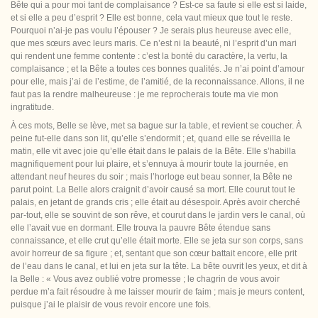
Bête qui a pour moi tant de complaisance ? Est-ce sa faute si elle est si laide,
et si elle a peu d’esprit ? Elle est bonne, cela vaut mieux que tout le reste.
Pourquoi n’ai-je pas voulu l’épouser ? Je serais plus heureuse avec elle,
que mes sœurs avec leurs maris. Ce n’est ni la beauté, ni l’esprit d’un mari
qui rendent une femme contente : c’est la bonté du caractère, la vertu, la
complaisance ; et la Bête a toutes ces bonnes qualités. Je n’ai point d’amour
pour elle, mais j’ai de
l’estime, de l’amitié, de la reconnaissance. Allons, il ne
faut pas la rendre malheureuse : je me reprocherais toute ma vie mon
ingratitude.
À ces mots, Belle se lève, met sa bague sur la table, et revient se coucher. À
peine fut-elle dans son lit, qu’elle s’endormit ; et, quand elle se réveilla le
matin, elle vit avec joie qu’elle était dans le palais de la Bête. Elle s’habilla
magnifiquement pour lui plaire, et s’ennuya à mourir toute la journée, en
attendant neuf heures du soir ; mais l’horloge eut beau sonner, la Bête ne
parut point. La Belle alors craignit d’avoir causé sa mort. Elle courut tout le
palais, en jetant de grands cris ; elle était au désespoir. Après avoir cherché
par-tout, elle se souvint de son rêve, et courut dans le jardin vers le canal, où
elle l’avait vue en dormant. Elle trouva la pauvre Bête étendue sans
connaissance, et elle crut qu’elle était morte. Elle se jeta sur son corps, sans
avoir horreur de sa figure ; et, sentant que son cœur battait encore, elle
prit
de l’eau dans le canal, et lui en jeta sur la tête. La bête ouvrit les yeux, et dit à
la Belle : « Vous avez oublié votre promesse ; le chagrin de vous avoir
perdue m’a fait résoudre à me laisser mourir de faim ; mais je meurs content,
puisque j’ai le plaisir de vous revoir encore une fois.