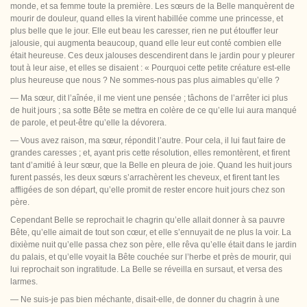
monde, et sa femme toute la première. Les sœurs de la Belle manquèrent de
mourir de douleur,
quand elles la virent habillée comme une princesse, et
plus belle que le jour. Elle eut beau les caresser, rien ne put étouffer leur
jalousie, qui augmenta beaucoup, quand elle leur eut conté combien elle
était heureuse. Ces deux jalouses descendirent dans le jardin pour y pleurer
tout à leur aise, et elles se disaient : « Pourquoi cette petite créature est-elle
plus heureuse que nous ? Ne sommes-nous pas plus aimables qu’elle ?
— Ma sœur, dit l’aînée, il me vient une pensée ; tâchons de l’arrêter ici plus
de huit jours ; sa sotte Bête se mettra en colère de ce qu’elle lui aura manqué
de parole, et peut-être qu’elle la dévorera.
— Vous avez raison, ma sœur, répondit l’autre. Pour cela, il lui faut faire de
grandes caresses ; et, ayant pris cette résolution, elles remontèrent, et firent
tant d’amitié à leur sœur, que la Belle en pleura de joie. Quand les huit jours
furent passés, les deux sœurs s’arrachèrent les cheveux, et firent tant les
affligées de son départ, qu’elle promit de
rester encore huit jours chez son
père.
Cependant Belle se reprochait le chagrin qu’elle allait donner à sa pauvre
Bête, qu’elle aimait de tout son cœur, et elle s’ennuyait de ne plus la voir. La
dixième nuit qu’elle passa chez son père, elle rêva qu’elle était dans le jardin
du palais, et qu’elle voyait la Bête couchée sur l’herbe et près de mourir, qui
lui reprochait son ingratitude. La Belle se réveilla en sursaut, et versa des
larmes.
— Ne suis-je pas bien méchante, disait-elle, de donner du chagrin à une