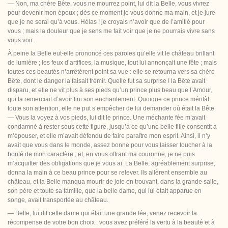
— Non, ma chère Bête, vous ne mourrez point, lui dit la Belle, vous vivrez
pour devenir mon époux ; dès ce moment je vous donne ma main, et je jure
que je ne serai qu’à vous. Hélas ! je croyais n’avoir que de l’amitié pour
vous ; mais la douleur que je sens me fait voir que je ne pourrais vivre sans
vous voir.
À peine la Belle eut-elle prononcé ces paroles qu’elle vit le château brillant
de lumière ; les feux d’artifices, la musique, tout lui annonçait une fête ; mais
toutes ces beautés n’arrêtèrent point sa vue : elle se retourna vers sa chère
Bête, dont le danger la faisait frémir. Quelle fut sa surprise ! la Bête avait
disparu, et elle ne vit plus à ses pieds qu’un prince plus beau que l’Amour,
qui la remerciait d’avoir fini son enchantement. Quoique ce prince méritât
toute son attention, elle ne put s’empêcher de lui demander où était la Bête.
— Vous la voyez à vos pieds, lui dit le prince. Une méchante fée m’avait
condamné à rester sous cette figure, jusqu’à ce qu’une belle fille consentit à
m’épouser, et elle m’avait défendu de faire paraître mon esprit. Ainsi, il n’y
avait que vous dans le monde, assez bonne pour vous laisser toucher à la
bonté de mon caractère ; et, en vous offrant ma couronne, je ne puis
m’acquitter des obligations que je vous ai. La Belle, agréablement surprise,
donna la main à ce beau prince pour se relever. Ils allèrent ensemble au
château, et la Belle manqua mourir de joie en trouvant, dans la grande salle,
son père et toute sa famille, que la belle dame, qui lui était apparue en
songe, avait transportée au château.
— Belle, lui dit cette dame qui était une grande fée, venez recevoir la
récompense de votre bon choix : vous avez
préféré la vertu à la beauté et à