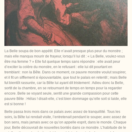
La Belle soupa de bon appétit. Elle n’avait presque plus peur du monstre ;
mais elle manqua mourir de frayeur, lorsqu’il lui dit : « La Belle, voulez-vous
être ma femme ? » Elle fut quelque temps sans répondre : elle avait peur
d’exciter la colère du monstre, en le refusant : elle lui dit pourtant en
tremblant : non la Bête. Dans ce moment, ce pauvre monstre voulut soupirer,
et il fit un sifflement si épouvantable, que tout le palais en retentit ; mais Belle
fut bientôt rassurée, car la Bête lui ayant dit tristement : Adieu donc la Belle,
sortit de la chambre, en se retournant de temps en temps pour la regarder
encore. Belle se voyant seule, sentit une grande compassion pour cette
pauvre Bête : Hélas ! disait-elle,
c’est bien dommage qu’elle soit si laide, elle
est si bonne !
Belle passa trois mois dans ce palais avec assez de tranquillité. Tous les
soirs, la Bête lui rendait visite, l’entretenait pendant le souper, avec assez de
bon sens, mais jamais avec ce qu’on appelle esprit, dans le monde. Chaque
jour, Belle découvrait de nouvelles bontés dans ce monstre. L’habitude de le