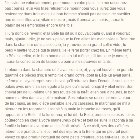
filles vienne volontairement, pour mourir à votre place : ne me raisonnez
pas ; partez, et si vos filles refusent de mourir pour vous, jurez que vous
reviendrez dans trois mois. Le bon homme n’avait pas dessein de sacrifier
une de ses filles à ce vilain monstre ; mais il pensa, au moins, j’aurai le
plaisir de les embrasser encore une fois.
Il jura donc de revenir, et la Bête lui dit qu’il pouvait partir quand il voudrait ;
mais, ajouta-t-elle, je ne veux pas que tu t’en ailles les mains vides. Retourne
dans la chambre où tu as couché, tu y trouveras un grand coffre vide ; tu
peux y mettre tout ce qui te plaira ; je le ferai porter chez toi. En même tems,
la Bête se retira, et le bon homme dit en lui-même ; s’il faut que je meure,
j’aurai la
consolation de laisser du pain à mes pauvres enfants.
Il retourna dans la chambre où il avait couché, et, y ayant trouvé une grande
quantité de pièces d’or, il remplit le grand coffre, dont la Bête lui avait parlé,
le ferma, et, ayant repris son cheval qu’il retrouva dans l’écurie, il sortit de ce
palais avec une tristesse égale à la joie qu’il avait, lorsqu’il y était entré. Son
cheval prit de lui-même une des routes de la forêt, et en peu d’heures, le bon
homme arriva dans sa petite maison. Ses enfants se rassemblèrent autour
de lui ; mais, au lieu d’être sensible à leurs caresses, le marchand se mit à
pleurer en les regardant. Il tenait à la main la branche de roses, qu’il
apportait à la Belle : il la lui donna, et lui dit : la Belle, prenez ces roses ; elles
coûteront bien cher à votre malheureux père ; et tout de suite, il raconta à sa
famille la funeste aventure qui lui était arrivée. À ce récit, ses deux aînées
jetèrent de grands cris, et
dirent des injures à la Belle qui ne pleurait point.
Voyez ce que produit l’orgueil de cette petite créature, disaient-elles ; que ne