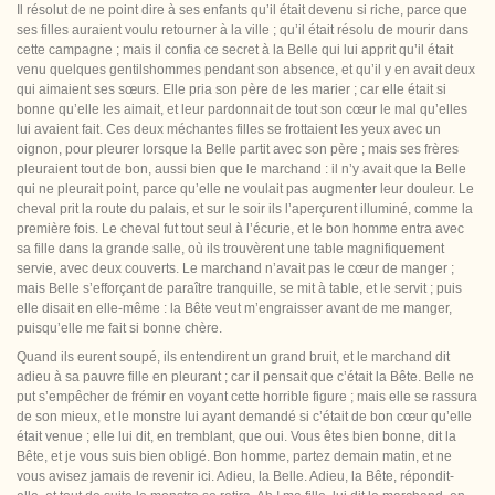
Il résolut de ne point dire à ses enfants qu’il était devenu si riche, parce
que
ses filles auraient voulu retourner à la ville ; qu’il était résolu de mourir dans
cette campagne ; mais il confia ce secret à la Belle qui lui apprit qu’il était
venu quelques gentilshommes pendant son absence, et qu’il y en avait deux
qui aimaient ses sœurs. Elle pria son père de les marier ; car elle était si
bonne qu’elle les aimait, et leur pardonnait de tout son cœur le mal qu’elles
lui avaient fait. Ces deux méchantes filles se frottaient les yeux avec un
oignon, pour pleurer lorsque la Belle partit avec son père ; mais ses frères
pleuraient tout de bon, aussi bien que le marchand : il n’y avait que la Belle
qui ne pleurait point, parce qu’elle ne voulait pas augmenter leur douleur. Le
cheval prit la route du palais, et sur le soir ils l’aperçurent illuminé, comme la
première fois. Le cheval fut tout seul à l’écurie, et le bon homme entra avec
sa fille dans la grande salle, où ils trouvèrent une table magnifiquement
servie, avec deux couverts. Le marchand
n’avait pas le cœur de manger ;
mais Belle s’efforçant de paraître tranquille, se mit à table, et le servit ; puis
elle disait en elle-même : la Bête veut m’engraisser avant de me manger,
puisqu’elle me fait si bonne chère.
Quand ils eurent soupé, ils entendirent un grand bruit, et le marchand dit
adieu à sa pauvre fille en pleurant ; car il pensait que c’était la Bête. Belle ne
put s’empêcher de frémir en voyant cette horrible figure ; mais elle se rassura
de son mieux, et le monstre lui ayant demandé si c’était de bon cœur qu’elle
était venue ; elle lui dit, en tremblant, que oui. Vous êtes bien bonne, dit la
Bête, et je vous suis bien obligé. Bon homme, partez demain matin, et ne
vous avisez jamais de revenir ici. Adieu, la Belle. Adieu, la Bête, répondit-