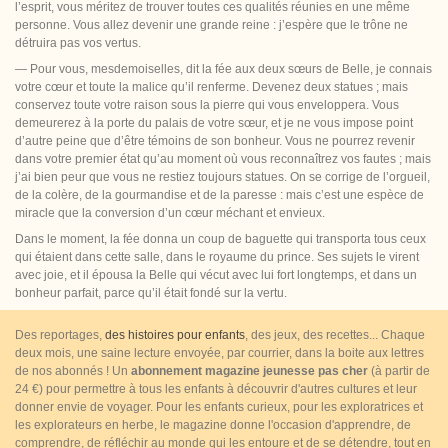
l’esprit, vous méritez de trouver toutes ces qualités réunies en une même
personne. Vous allez devenir une grande reine : j’espère que le trône ne
détruira pas vos vertus.
— Pour vous, mesdemoiselles, dit la fée aux deux sœurs de Belle, je connais
votre cœur et toute la malice qu’il renferme. Devenez deux statues ; mais
conservez toute votre raison sous la pierre qui vous enveloppera. Vous
demeurerez à la porte du palais de votre sœur, et je ne vous impose point
d’autre peine que d’être témoins de son bonheur. Vous ne pourrez revenir
dans votre premier état qu’au moment où vous reconnaîtrez vos fautes ; mais
j’ai bien peur que vous ne restiez toujours statues. On se corrige de l’orgueil,
de la colère, de la gourmandise et de la paresse : mais c’est une espèce de
miracle que la conversion d’un cœur méchant et envieux.
Dans le moment, la fée donna un coup de baguette qui transporta tous ceux
qui étaient dans cette salle, dans le royaume
du prince. Ses sujets le virent
avec joie, et il épousa la Belle qui vécut avec lui fort longtemps, et dans un
bonheur parfait, parce qu’il était fondé sur la vertu.
Des reportages,
des histoires pour enfants
, des jeux, des recettes... Chaque
deux mois, une saine lecture envoyée, par courrier, dans la boite aux lettres
de nos abonnés ! Un
abonnement magazine jeunesse pas cher
(à partir de
24 €) pour permettre à tous les enfants à découvrir d'autres cultures et leur
donner envie de voyager. Pour les enfants curieux, pour les exploratrices et
les explorateurs en herbe, le magazine donne l'occasion d'apprendre, de
comprendre, de réfléchir au monde qui les entoure et de se détendre, tout en