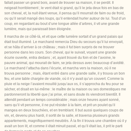
fallait passer un grand bois, avant de trouver sa maison, il se perdit. Il
neigeait horriblement ; le vent était si grand, qu’il le jeta deux fois en bas de
son cheval, et, la nuit étant venue, il pensa qu’il mourrait de faim ou de froid,
ou qu’il serait mangé des loups, qu’il entendait hurler autour de lui. Tout d’un
coup, en regardant au bout d’une longue allée d’arbres, il vit une grande
lumière, mais qui paraissait bien éloignée.
Il marcha de ce côté-là, et vit que cette lumière sortait d’un grand palais qui
était tout illuminé.
Le marchand remercia Dieu du secours qu’il lui envoyait,
et se hâta d’arriver à ce château ; mais il fut bien surpris de ne trouver
personne dans les cours. Son cheval, qui le suivait, voyant une grande
écurie ouverte, entra dedans ; et, ayant trouvé du foin et de l’avoine, le
pauvre animal, qui mourait de faim, se jeta dessus avec beaucoup d’avidité.
Le marchand l’attacha dans l’écurie, et marcha vers la maison, où il ne
trouva personne ; mais, étant entré dans une grande salle, il y trouva un bon
feu, et une table chargée de viande, où il n’y avait qu’un couvert. Comme la
pluie et la neige l’avaient mouillé jusqu’aux os, il s’approcha du feu pour se
sécher, et disait en lui-même : le maître de la maison ou ses domestiques me
pardonneront la liberté que j’ai prise, et sans doute ils viendront bientôt. Il
attendit pendant un temps considérable ; mais onze heures ayant sonné,
sans qu’il vit personne, il ne put résister à la faim, et prit un poulet qu’il
mangea en deux
bouchées, et en tremblant. Il but aussi quelques coups de
vin, et, devenu plus hardi, il sortit de la salle, et traversa plusieurs grands
appartements, magnifiquement meublés. À la fin il trouva une chambre où il y
avait un bon lit, et comme il était minuit passé, et qu’il était las, il prit le parti