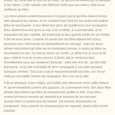
enfant
; en sorte que le nom lui en resta ; ce qui donna beaucoup de jalousie
à ses sœurs. Cette cadette, qui était plus belle que ses sœurs, était aussi
meilleure qu’elles.
Les deux aînées avaient beaucoup d’orgueil, parce qu’elles étaient riches ;
elles faisaient les dames, et ne voulaient pas recevoir les visites des autres
filles de marchands ; il leur fallait des gens de qualité pour leur compagnie.
Elles allaient tous les jours au bal, à la comédie, à la promenade, et se
moquaient de leur cadette, qui employait la plus grande partie de son temps
à lire de bons livres. Comme on savait que ces filles étaient fort riches,
plusieurs gros marchands les demandèrent en mariage ; mais les deux
aînées répondirent qu’elles ne se marieraient jamais, à moins qu’elles ne
trouvassent un duc, ou tout au moins un comte. La
Belle
(car je vous ai dit
que c’était le
nom de la plus jeune), la Belle, dis-je, remercia bien
honnêtement ceux qui voulaient l’épouser ; mais elle leur dit : qu’elle était
trop jeune, et qu’elle souhaitait de tenir compagnie à son père pendant
quelques années. Tout d’un coup le marchand perdit son bien, et il ne lui
resta qu’une petite maison de campagne, bien loin de la ville.
Il dit en pleurant, à ses enfans, qu’il fallait aller demeurer dans cette maison,
et, qu’en travaillant comme des paysans, ils y pourraient vivre. Ses deux filles
aînées répondirent qu’elles ne voulaient pas quitter la ville, et qu’elles
avaient plusieurs amants qui seraient trop heureux de les épouser,
quoiqu’elles n’eussent plus de fortune : les bonnes demoiselles se
trompaient ; leurs amants ne voulurent plus les regarder, quand elles furent
pauvres.