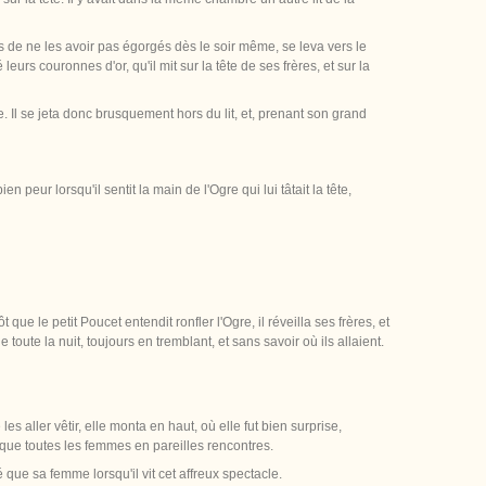
rds de ne les avoir pas égorgés dès le soir même, se leva vers le
 leurs couronnes d'or, qu'il mit sur la tête de ses frères, et sur la
lle. Il se jeta donc brusquement hors du lit, et, prenant son grand
n peur lorsqu'il sentit la main de l'Ogre qui lui tâtait la tête,
que le petit Poucet entendit ronfler l'Ogre, il réveilla ses frères, et
toute la nuit, toujours en tremblant, et sans savoir où ils allaient.
es aller vêtir, elle monta en haut, où elle fut bien surprise,
sque toutes les femmes en pareilles rencontres.
 que sa femme lorsqu'il vit cet affreux spectacle.