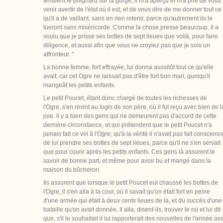
tenaient le poignard sur la gorge, il m'a aperçu et m'a prié de vous
venir avertir de l'état où il est, et de vous dire de me donner tout ce
qu'il a de vaillant, sans en rien retenir, parce qu'autrement ils le
tueront sans miséricorde. Comme la chose presse beaucoup, il a
voulu que je prisse ses bottes de sept lieues que voilà, pour faire
diligence, et aussi afin que vous ne croyiez pas que je sois un
affronteur. "
La bonne femme, fort effrayée, lui donna aussitôt tout ce qu'elle
avait; car cet Ogre ne laissait pas d'être fort bon mari, quoiqu'il
mangeât les petits enfants.
Le petit Poucet, étant donc chargé de toutes les richesses de
l'Ogre, s'en revint au logis de son père, où il fut reçu avec bien de l
joie. Il y a bien des gens qui ne demeurent pas d'accord de cette
dernière circonstance, et qui prétendent que le petit Poucet n'a
jamais fait ce vol à l'Ogre; qu'à la vérité il n'avait pas fait conscienc
de lui prendre ses bottes de sept lieues, parce qu'il ne s'en servait
que pour courir après les petits enfants. Ces gens là assurent le
savoir de bonne part, et même pour avoir bu et mangé dans la
maison du bûcheron.
Ils assurent que lorsque le petit Poucet eut chaussé les bottes de
l'Ogre, il s'en alla à la cour, où il savait qu'on était fort en peine
d'une armée qui était à deux cents lieues de là, et du succès d'une
bataille qu'on avait donnée. Il alla, disent-ils, trouver le roi et lui dit
que, s'il le souhaitait il lui rapporterait des nouvelles de l'armée av