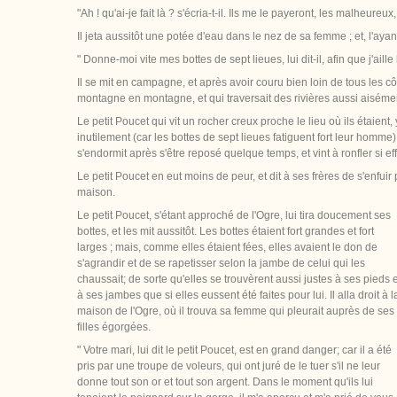
"Ah ! qu'ai-je fait là ? s'écria-t-il. Ils me le payeront, les malheureux, 
Il jeta aussitôt une potée d'eau dans le nez de sa femme ; et, l'ayant 
" Donne-moi vite mes bottes de sept lieues, lui dit-il, afin que j'aille 
Il se mit en campagne, et après avoir couru bien loin de tous les côt
montagne en montagne, et qui traversait des rivières aussi aisément 
Le petit Poucet qui vit un rocher creux proche le lieu où ils étaient, 
inutilement (car les bottes de sept lieues fatiguent fort leur homme),
s'endormit après s'être reposé quelque temps, et vint à ronfler si
Le petit Poucet en eut moins de peur, et dit à ses frères de s'enfuir
maison.
Le petit Poucet, s'étant approché de l'Ogre, lui tira doucement ses
bottes, et les mit aussitôt. Les bottes étaient fort grandes et fort
larges ; mais, comme elles étaient fées, elles avaient le don de
s'agrandir et de se rapetisser selon la jambe de celui qui les
chaussait; de sorte qu'elles se trouvèrent aussi justes à ses pieds e
à ses jambes que si elles eussent été faites pour lui. Il alla droit à l
maison de l'Ogre, où il trouva sa femme qui pleurait auprès de ses
filles égorgées.
" Votre mari, lui dit le petit Poucet, est en grand danger; car il a été
pris par une troupe de voleurs, qui ont juré de le tuer s'il ne leur
donne tout son or et tout son argent. Dans le moment qu'ils lui