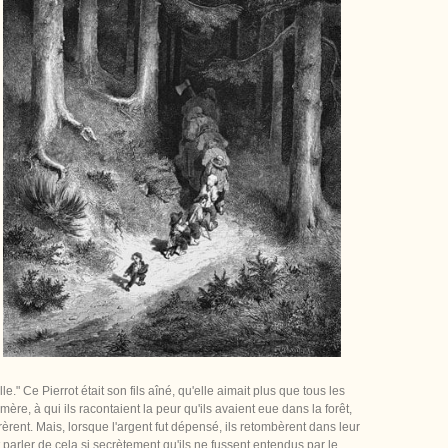
e." Ce Pierrot était son fils aîné, qu'elle aimait plus que tous les
 mère, à qui ils racontaient la peur qu'ils avaient eue dans la forêt,
èrent. Mais, lorsque l'argent fut dépensé, ils retombèrent dans leur
 parler de cela si secrètement qu'ils ne fussent entendus par le