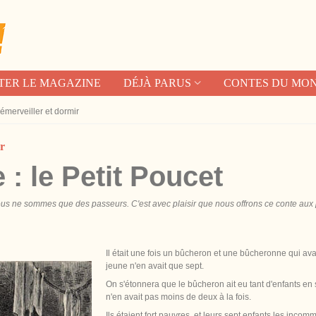
TER LE MAGAZINE
DÉJÀ PARUS
CONTES DU MO
'émerveiller et dormir
ir
: le Petit Poucet
Nous ne sommes que des passeurs. C'est avec plaisir que nous offrons ce conte aux p
Il était une fois un bûcheron et une bûcheronne qui avaie
jeune n'en avait que sept.
On s'étonnera que le bûcheron ait eu tant d'enfants en 
n'en avait pas moins de deux à la fois.
Ils étaient fort pauvres, et leurs sept enfants les in