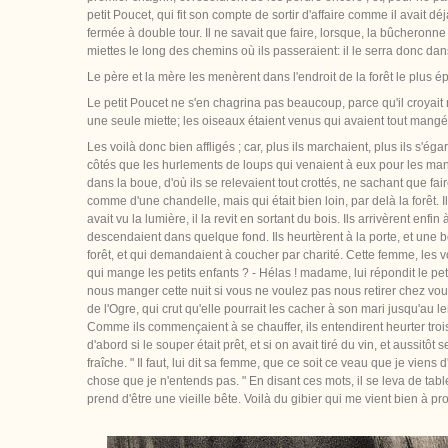
petit Poucet, qui fit son compte de sortir d'affaire comme il avait déj
fermée à double tour. Il ne savait que faire, lorsque, la bûcheronne
miettes le long des chemins où ils passeraient: il le serra donc da
Le père et la mère les menèrent dans l'endroit de la forêt le plus épai
Le petit Poucet ne s'en chagrina pas beaucoup, parce qu'il croyait r
une seule miette; les oiseaux étaient venus qui avaient tout mangé
Les voilà donc bien affligés ; car, plus ils marchaient, plus ils s'ég
côtés que les hurlements de loups qui venaient à eux pour les manger.
dans la boue, d'où ils se relevaient tout crottés, ne sachant que fair
comme d'une chandelle, mais qui était bien loin, par delà la forêt. Il
avait vu la lumière, il la revit en sortant du bois. Ils arrivèrent enfi
descendaient dans quelque fond. Ils heurtèrent à la porte, et une bo
forêt, et qui demandaient à coucher par charité. Cette femme, les vo
qui mange les petits enfants ? - Hélas ! madame, lui répondit le pet
nous manger cette nuit si vous ne voulez pas nous retirer chez vous
de l'Ogre, qui crut qu'elle pourrait les cacher à son mari jusqu'au l
Comme ils commençaient à se chauffer, ils entendirent heurter trois o
d'abord si le souper était prêt, et si on avait tiré du vin, et aussitôt
fraîche. " Il faut, lui dit sa femme, que ce soit ce veau que je viens 
chose que je n'entends pas. " En disant ces mots, il se leva de table
prend d'être une vieille bête. Voilà du gibier qui me vient bien à pr