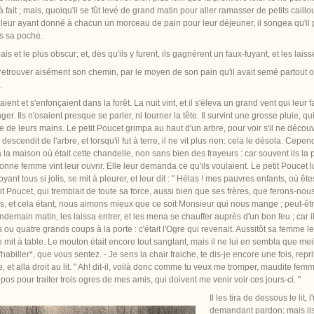
à fait ; mais, quoiqu'il se fût levé de grand matin pour aller ramasser de petits caillou
 leur ayant donné à chacun un morceau de pain pour leur déjeuner, il songea qu'il po
ns sa poche.
s et le plus obscur; et, dès qu'ils y furent, ils gagnèrent un faux-fuyant, et les laiss
etrouver aisément son chemin, par le moyen de son pain qu'il avait semé partout où il
.
araient et s'enfonçaient dans la forêt. La nuit vint, et il s'éleva un grand vent qui le
 Ils n'osaient presque se parler, ni tourner la tête. Il survint une grosse pluie, qu
e de leurs mains. Le petit Poucet grimpa au haut d'un arbre, pour voir s'il ne découvrir
 descendit de l'arbre, et lorsqu'il fut à terre, il ne vit plus rien: cela le désola. C
n à la maison où était cette chandelle, non sans bien des frayeurs : car souvent ils la p
nne femme vint leur ouvrir. Elle leur demanda ce qu'ils voulaient. Le petit Poucet lu
yant tous si jolis, se mit à pleurer, et leur dit : " Hélas ! mes pauvres enfants, où
it Poucet, qui tremblait de toute sa force, aussi bien que ses frères, que ferons-nou
, et cela étant, nous aimons mieux que ce soit Monsieur qui nous mange ; peut-être 
endemain matin, les laissa entrer, et les mena se chauffer auprès d'un bon feu ; car i
u quatre grands coups à la porte : c'était l'Ogre qui revenait. Aussitôt sa femme les 
 se mit à table. Le mouton était encore tout sanglant, mais il ne lui en sembla que meilleu
d'habiller*, que vous sentez. - Je sens la chair fraiche, te dis-je encore une fois, repr
, et alla droit au lit. " Ah! dit-il, voilà donc comme tu veux me tromper, maudite femm
opos pour traiter trois ogres de mes amis, qui doivent me venir voir ces jours-ci. "
Il les tira de dessous le lit
demandant pardon; mais ils a