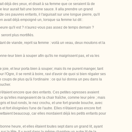
orait déjà des yeux, et disait à sa femme que ce seraient là de
e leur aurait fait une bonne sauce. Il alla prendre un grand
e ces pauvres enfants, il l'aiguisait sur une longue pierre, qu'il
en avait déjà empoigné un, lorsque sa femme lui dit :
'heure qu'il est ? n'aurez-vous pas assez de temps demain ?
en seront plus mortifiés.
tant de viande, reprit sa femme : voilà un veau, deux moutons et la
donne-leur bien à souper afin qu'ils ne maigrissent pas, et va les
joie, et leur porta bien à souper; mais ils ne purent manger, tant
our l'Ogre, il se remit à boire, ravi d'avoir de quoi si bien régaler ses
e coups de plus qu'à l'ordinaire : ce qui lui donna un peu dans la
coucher.
i n'étaient encore que des enfants. Ces petites ogresses avaient
arce qu'elles mangeaient de la chair fraîche, comme leur père ; mais
 gris et tout ronds, le nez crochu, et une fort grande bouche, avec
et fort éloignées l'une de l'autre. Elles n'étaient pas encore fort
ttaient beaucoup, car elles mordaient déjà les petits enfants pour
 bonne heure, et elles étaient toutes sept dans un grand lit, ayant
ur la tête. Il y avait dans la même chambre un autre lit de la