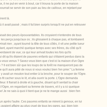
x, il ne put en venir à bout, car il trouva la porte de la maison
urrait se servir de son pain au lieu de cailloux, en rejetant par
èrent là.
 avait passé ; mais il fut bien surpris lorsqu'il ne put en retrouver
ur faisait des peurs épouvantables. Ils croyaient n'entendre de tous
i les perça jusqu'aux os ; ils glissaient à chaque pas, et tombaient
ait rien ; ayant tourné la tête de tous côtés, il vit une petite lueur
ependant, ayant marché quelque temps avec ses frères, du côté qu'il
erdaient de vue; ce qui leur arrivait toutes les fois qu'ils
i dit qu'ils étaient de pauvres enfants qui s'étaient perdus dans la
 êtes-vous venus ? Savez-vous bien que c'est ici la maison d'un Ogre
s ? Il est bien sûr que les loups de la forêt ne manqueront pas de
qu'il aura pitié de nous si vous voulez bien l'en prier." La femme
l y avait un mouton tout entier à la broche, pour le souper de l'Ogre.
fit cacher sous le lit, et alla ouvrir la porte. L'Ogre demanda
r. Il flairait à droite et à gauche, disant qu'il sentait la chair
it l'Ogre, en regardant sa femme de travers, et il y a ici quelque
e! Je ne sais à quoi il tient que je ne te mange aussi : bien t'en
, l'un après l'autre. Ces pauvres enfants se mirent à genoux, en lui
vaient affaire au plus cruel de tous les ogres, qui, bien loin