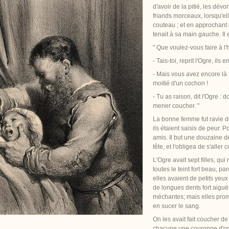
d'avoir de la pitié, les dév
friands morceaux, lorsqu'ell
couteau ; et en approchant d
tenait à sa main gauche. Il 
" Que voulez-vous faire à l
- Tais-toi, reprit l'Ogre, ils 
- Mais vous avez encore là 
moitié d'un cochon !
- Tu as raison, dit l'Ogre : 
mener coucher. "
La bonne femme fut ravie de 
ils étaient saisis de peur. P
amis. Il but une douzaine d
tête, et l'obligea de s'aller 
L'Ogre avait sept filles, qu
toutes le teint fort beau, p
elles avaient de petits yeux
de longues dents fort aiguës 
méchantes; mais elles prome
en sucer le sang.
On les avait fait coucher de
chacune une couronne d'or s