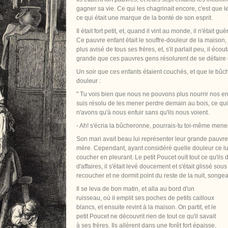
gagner sa vie. Ce qui les chagrinait encore, c'est que le 
ce qui était une marque de la bonté de son esprit.
Il était fort petit, et, quand il vint au monde, il n'était 
Ce pauvre enfant était le souffre-douleur de la maison, et
plus avisé de tous ses frères, et, s'il parlait peu, il éco
grande que ces pauvres gens résolurent de se défaire 
Un soir que ces enfants étaient couchés, et que le bûche
douleur :
" Tu vois bien que nous ne pouvons plus nourrir nos enf
suis résolu de les mener perdre demain au bois, ce qui s
n'avons qu'à nous enfuir sans qu'ils nous voient.
- Ah! s'écria la bûcheronne, pourrais-tu toi-même mener
Son mari avait beau lui représenter leur grande pauvreté,
mère. Cependant, ayant considéré quelle douleur ce lui s
coucher en pleurant. Le petit Poucet ouït tout ce qu'ils d
d'affaires, il s'était levé doucement et s'était glissé sou
recoucher et ne dormit point du reste de la nuit, songeant
Il se leva de bon matin, et alla au bord d'un
ruisseau, où il emplit ses poches de petits cailloux
blancs, et ensuite revint à la maison. On partit, et le
petit Poucet ne découvrit rien de tout ce qu'il savait
à ses frères. Ils allèrent dans une forêt fort épaisse,