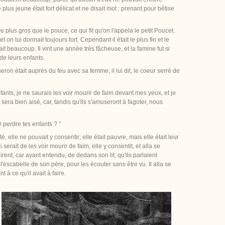
plus jeune était fort délicat et ne disait mot : prenant pour bêtise
guère plus gros que le pouce, ce qui fit qu'on l'appela le petit Poucet.
 on lui donnait toujours tort. Cependant il était le plus fin et le
utait beaucoup. Il vint une année très fâcheuse, et la famine fut si
de leurs enfants.
ron était auprès du feu avec sa femme, il lui dit, le coeur serré de
ants; je ne saurais les voir mourir de faim devant mes yeux, et je
era bien aisé, car, tandis qu'ils s'amuseront à fagoter, nous
 perdre tes enfants ? "
 elle ne pouvait y consentir; elle était pauvre, mais elle était leur
erait de les voir mourir de faim, elle y consentit, et alla se
irent, car ayant entendu, de dedans son lit, qu'ils parlaient
s l'escabelle de son père, pour les écouter sans être vu. Il alla se
 à ce qu'il avait à faire.