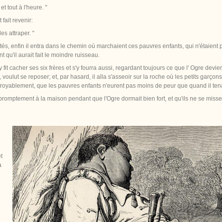
et tout à l'heure. "
fait revenir:
les attraper. "
és, enfin il entra dans le chemin où marchaient ces pauvres enfants, qui n'étaient plu
qu'il aurait fait le moindre ruisseau.
y fit cacher ses six frères et s'y fourra aussi, regardant toujours ce que l' Ogre deviend
 voulut se reposer; et, par hasard, il alla s'asseoir sur la roche où les petits garçon
 effroyablement, que les pauvres enfants n'eurent pas moins de peur que quand il te
 promptement à la maison pendant que l'Ogre dormait bien fort, et qu'ils ne se missent
t
a