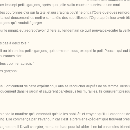
r les sept petits garçons; après quoi, elle s'alla coucher auprès de son mari.
 des couronnes d'or sur la tête, et qui craignait qu'il ne prît à l'Ogre quelques remo
lla tout doucement les mettre sur la tête des sept filles de l'Ogre, après leur avoir ôté
garçons qu'il voulait égorger.
sur le minuit, eut regret d'avoir différé au lendemain ce qu'il pouvait exécuter la vei
ns pas à deux fois. "
 où étaient les petits garçons, qui dormaient tous, excepté le petit Poucet, qui eut bie
couronnes d'or :
 bus trop hier au soir. "
des garçons:
s. Fort content de cette expédition, il alla se recoucher auprès de sa femme. Aussitôt 
doucement dans le jardin et sautèrent par-dessus les murailles. Ils coururent presque 
t de la manière qu'il entendait qu'elle les habillât, et croyant qu'il lui ordonnait de l
sang. Elle commença par s'évanouir, car c'est le premier expédient que trouvent pre
gne dont il l'avait chargée, monta en haut pour lui aider. Il ne fut pas moins étonné