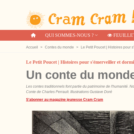
QUI SOMMES-NOUS ?
FEUILLE
Accueil
>
Contes du monde
>
Le Petit Poucet | Histoires pour s
Le Petit Poucet | Histoires pour s'émerveiller et dorm
Un conte du monde 
Les contes traditionnels font partie du patrimoine de l'humanité. 
Conte de Charles Perrault. Illustrations Gustave Doré
S'abonner au magazine jeunesse Cram Cram