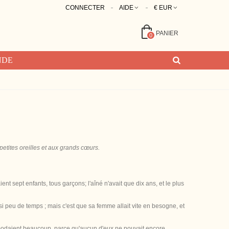
CONNECTER
AIDE
€ EUR
PANIER
0
NDE
etites oreilles et aux grands cœurs.
nt sept enfants, tous garçons; l'aîné n'avait que dix ans, et le plus
si peu de temps ; mais c'est que sa femme allait vite en besogne, et
commodaient beaucoup, parce qu'aucun d'eux ne pouvait encore