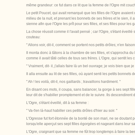
même grandeur: ce fut dans ce lit que la femme de l'Ogre mit couche
Le petit Poucet, qui avait remarqué que les filles de l'Ogre avaient
milieu de la nuit, et prenant les bonnets de ses frères et le sien, il a
sienne afin que l'Ogre les prît pour ses filles, et ses filles pour les 
La chose réussit comme il l'avait pensé ; car l'Ogre, s'étant éveillé 
couteau:
" Allons voir, dit-il, comment se portent nos petits drôles; n'en faiso
Il monta donc à tâtons à la chambre de ses filles, et s'approcha du lit
comme il avait tâté celles de tous ses frères. L'Ogre, qui sentit les 
" Vraiment, dit- il, j'allais faire là un bel ouvrage; je vois bien que je
Il alla ensuite au lit de ses filles, où ayant senti les petits bonnets 
" Ah ! les voilà, dit-il, nos gaillards ; travaillons hardiment. "
En disant ces mots, il coupa, sans balancer, la gorge à ses sept fille
leur dit de s'habiller promptement et de le suivre. Ils descendirent 
L'Ogre, s'étant éveillé, dit à sa femme :
" Va-t'en là-haut habiller ces petits drôles d'hier au soir. "
L'Ogresse fut fort étonnée de la bonté de son mari, ne se doutant poin
lorsqu'elle aperçut ses sept filles égorgées et nageant dans leur 
L'Ogre, craignant que sa femme ne fût trop longtemps à faire la beso