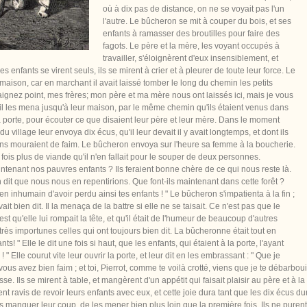
où à dix pas de distance, on ne se voyait pas l'un
l'autre. Le bûcheron se mit à couper du bois, et ses
enfants à ramasser des broutilles pour faire des
fagots. Le père et la mère, les voyant occupés à
travailler, s'éloignèrent d'eux insensiblement, et
s enfants se virent seuls, ils se mirent à crier et à pleurer de toute leur force. Le
la maison, car en marchant il avait laissé tomber le long du chemin les petits
craignez point, mes frères; mon père et ma mère nous ont laissés ici, mais je vous
et il les mena jusqu'à leur maison, par le même chemin qu'ils étaient venus dans
e la porte, pour écouter ce que disaient leur père et leur mère. Dans le moment
village leur envoya dix écus, qu'il leur devait il y avait longtemps, et dont ils
gens mouraient de faim. Le bûcheron envoya sur l'heure sa femme à la boucherie.
fois plus de viande qu'il n'en fallait pour le souper de deux personnes.
aintenant nos pauvres enfants ? Ils feraient bonne chère de ce qui nous reste là.
en dit que nous nous en repentirions. Que font-ils maintenant dans cette forêt ?
 inhumain d'avoir perdu ainsi tes enfants ! " Le bûcheron s'impatienta à la fin ;
avait bien dit. Il la menaça de la battre si elle ne se taisait. Ce n'est pas que le
 qu'elle lui rompait la tête, et qu'il était de l'humeur de beaucoup d'autres
très importunes celles qui ont toujours bien dit. La bûcheronne était tout en
 " Elle le dit une fois si haut, que les enfants, qui étaient à la porte, l'ayant
" Elle courut vite leur ouvrir la porte, et leur dit en les embrassant : " Que je
ous avez bien faim ; et toi, Pierrot, comme te voilà crotté, viens que je te débarbouill
se. Ils se mirent à table, et mangèrent d'un appétit qui faisait plaisir au père et à la
ravis de revoir leurs enfants avec eux, et cette joie dura tant que les dix écus dur
as manquer leur coup, de les mener bien plus loin que la première fois. Ils ne purent