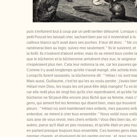
puis s'enfuirent tout à coup par un petit sentier détourné. Lorsque ce
petit Poucet les laissait crier, sachant bien par où il reviendrait à 
cailloux blancs qu'il avait dans ses poches. Il leur dit donc : " Ne 
ramènerai bien au logis: suivez-moi seulement. " Ils le suivirent, 
la forêt. Ils n'osèrent d'abord entrer, mais ils se mirent tous contr
que le bûcheron et la bûcheronne arrivèrent chez eux, le seigneur du 
n'espéraient plus rien. Cela leur redonna la vie, car les pauvres 
Comme il y avait longtemps qu'elle n'avait mangé, elle acheta trois 
Lorsqu'ils furent rassasiés, la bûcheronne dit : " Hélas ! où sont m
Mais aussi, Guillaume, c'est toi qui les as voulu perdre ; j'avais bi
Hélas! mon Dieu, les loups les ont peut-être déjà mangés! Tu es bien
car elle redit plus de vingt fois qu'ils s'en repentiraient, et qu'elle l'
bûcheron ne fût peut-être encore plus fâché que sa femme, mais c'est
gens, qui aiment fort les femmes qui disent bien, mais qui trouvent 
pleurs : " Hélas! où sont maintenant mes enfants, mes pauvres enfants!
entendue, se mirent à crier tous ensemble: " Nous voilà! nous voilà ! 
suis aise de vous revoir, mes chers enfants ! Vous êtes bien las, et v
autres, parce qu'il était un peu rousseau, et qu'elle était un peu rous
en parlant presque toujours tous ensemble. Ces bonnes gens étaient 
premier chagrin, et résolurent de les perdre encore ; et, pour ne p