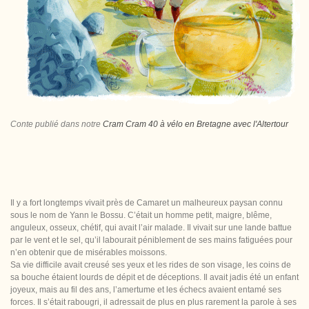
Conte publié dans notre
Cram Cram 40 à vélo en Bretagne avec l'Altertour
Il y a fort longtemps vivait près de Camaret un malheureux paysan connu
sous le nom de Yann le Bossu. C’était un homme petit, maigre, blême,
anguleux, osseux, chétif, qui avait l’air malade. Il vivait sur une lande battue
par le vent et le sel, qu’il labourait péniblement de ses mains fatiguées pour
n’en obtenir que de misérables moissons.
Sa vie difficile avait creusé ses yeux et les rides de son visage, les coins de
sa bouche étaient lourds de dépit et de déceptions. Il avait jadis été un enfant
joyeux, mais au fil des ans, l’amertume et les échecs avaient entamé ses
forces. Il s’était rabougri, il adressait de plus en plus rarement la parole à ses