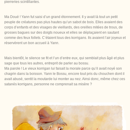
pierreries scintillantes.
Ma Doué ! Yann fut saisi d’un grand étonnement. Il y avait là tout un petit
peuple de créatures pas plus hautes qu’un sabot de bois. Elles avaient des
corps d’enfants et des visages de vieillards, des oreilles mitées de trous, de
grosses bagues sur des doigts noueux et elles se déplaçaient en sautant
comme des feux follets. C’étaient tous des korrigans. Ils avaient l’air joyeux et
réservèrent un bon accueil à Yann.
Mais bientôt, le silence se fit et l’un d’entre eux, qui semblait plus âgé et plus
sage que tous les autres, entreprit de parler au bossu.
Ma parole ! Le vieux korrigan lui faisait la morale parce qu’il avait noyé son
chagrin dans la boisson. Yann le Bossu, encore tout pris du chouchen dont il
avait abusé, sentit la moutarde lui monter au nez. Ainsi donc, même chez ces
satanés korrigans, personne ne comprenait sa misère ?