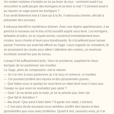
Un certain malaise s’installa en lui au lever du jour : comment avait-il pu
rencontrer le petit peuple des korrigans et se tenir si mal ? Comment avait-il
pu injurier un sage parmi les korrigans ?
Il se sentit tellement mal à l’aise qu’à la fin, il rebroussa chemin, décidé à
présenter des excuses.
Il retrouva bientôt le mystérieux dolmen. Avec une légère appréhension, il se
pencha à nouveau sur le trou et fut aussitôt aspiré sous terre. Les korrigans,
farfadets et lutins, en le voyant arriver, cessèrent immédiatement leurs
rondes, leurs chants et leurs jeux bondissants. Ils s’écartèrent pour laisser
passer l’homme qui avait fait affront au Sage. Leurs regards se croisaient, ils
se poussaient du coude pour attirer l’attention des voisins, un murmure
incrédule suivait les pas du bossu.
Lorsqu’il fut suffisamment près, Yann se prosterna, suppliant le vieux
korrigan de lui pardonner ses insultes.
Le Sage, plein de compassion, vint le relever.
— Je n’ai rien à vous pardonner, je n’ai reçu ni violence, ni insultes.
— J’ai pourtant proféré des injures et des grossièretés graves.
— Que faites-vous si quelqu’un vous tend un objet dont vous n’avez pas
l’usage ou que vous ne souhaitez pas saisir ?
— Gast ! Je ne tends pas la main, je ne le prends pas, bien sûr.
— Que fait le donateur ?
— Ma doué ! Que peut-il bien faire ? Il garde son objet, c’est tout.
— C’est sans doute pourquoi vous semblez souffrir des injures et des
grossièretés que vous avez proférées. Quant à moi, rassurez-vous, je n’ai