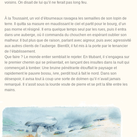
voisins. On disait de lui qu’il ne ferait pas long feu.
À la Toussaint, un vol d’étourneaux ravagea les semailles de son lopin de
terre. Il quitta sa masure en maudissant le ciel et partit pour le bourg, d’un
pas morne et résigné. Il erra quelque temps seul par les rues, puis il entra
dans une auberge, où il commanda du chouchen en espérant oublier son
malheur. Il but plus que de raison, parlant avec aigreur, puis avec agressivité
aux autres clients de l’auberge. Bientôt, il fut mis à la porte par le tenancier
de l’établissement.
Que faire ? Le monde entier semblait le rejeter. En titubant, il s’engagea sur
le premier chemin qui se présentait, en lançant des insultes dans la nuit qui
commençait à tomber. Une bruine pénétrante étouffait le paysage et
rapidement le pauvre bossu, ivre, perdit tout à fait le nord. Dans son
désespoir, il avisa tout à coup une sorte de dolmen qu’il n’avait jamais
remarqué. Il s’assit sous la lourde voute de pierre et se prit la tête entre les
mains.