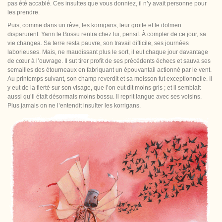
pas été accablé. Ces insultes que vous donniez, il n’y avait personne pour
les prendre.
Puis, comme dans un rêve, les korrigans, leur grotte et le dolmen
disparurent. Yann le Bossu rentra chez lui, pensif. À compter de ce jour, sa
vie changea. Sa terre resta pauvre, son travail difficile, ses journées
laborieuses. Mais, ne maudissant plus le sort, il eut chaque jour davantage
de cœur à l’ouvrage. Il sut tirer profit de ses précédents échecs et sauva ses
semailles des étourneaux en fabriquant un épouvantail actionné par le vent.
Au printemps suivant, son champ reverdit et sa moisson fut exceptionnelle. Il
y eut de la fierté sur son visage, que l’on eut dit moins gris ; et il semblait
aussi qu’il était désormais moins bossu. Il reprit langue avec ses voisins.
Plus jamais on ne l’entendit insulter les korrigans.