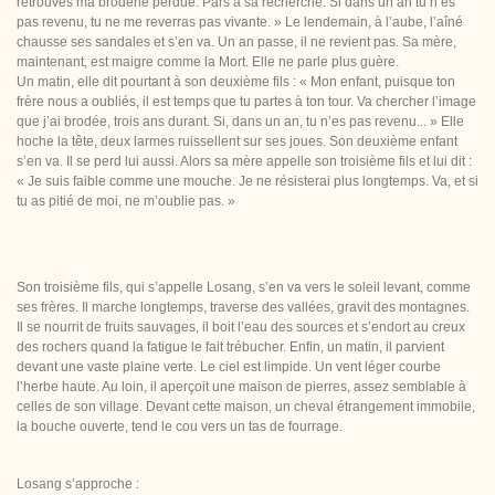
retrouves ma broderie perdue. Pars à sa recherche. Si dans un an tu n’es
pas revenu, tu ne me reverras pas vivante. » Le lendemain, à l’aube, l’aîné
chausse ses sandales et s’en va. Un an passe, il ne revient pas. Sa mère,
maintenant, est maigre comme la Mort. Elle ne parle plus guère.
Un matin, elle dit pourtant à son deuxième fils : « Mon enfant, puisque ton
frère nous a oubliés, il est temps que tu partes à ton tour. Va chercher l’image
que j’ai brodée, trois ans durant. Si, dans un an, tu n’es pas revenu... » Elle
hoche la tête, deux larmes ruissellent sur ses joues. Son deuxième enfant
s’en va. Il se perd lui aussi. Alors sa mère appelle son troisième fils et lui dit :
« Je suis faible comme une mouche. Je ne résisterai plus longtemps. Va, et si
tu as pitié de moi, ne m’oublie pas. »
Son troisième fils, qui s’appelle Losang, s’en va vers le soleil levant, comme
ses frères. Il marche longtemps, traverse des vallées, gravit des montagnes.
Il se nourrit de fruits sauvages, il boit l’eau des sources et s’endort au creux
des rochers quand la fatigue le fait trébucher. Enfin, un matin, il parvient
devant une vaste plaine verte. Le ciel est limpide. Un vent léger courbe
l’herbe haute. Au loin, il aperçoit une maison de pierres, assez semblable à
celles de son village. Devant cette maison, un cheval étrangement immobile,
la bouche ouverte, tend le cou vers un tas de fourrage.
Losang s’approche :