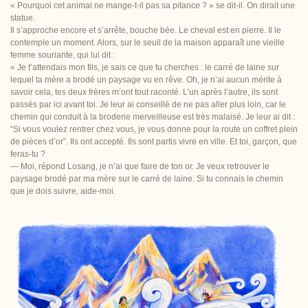
« Pourquoi cet animal ne mange-t-il pas sa pitance ? » se dit-il. On dirait une
statue.
Il s’approche encore et s’arrête, bouche bée. Le cheval est en pierre. Il le
contemple un moment. Alors, sur le seuil de la maison apparaît une vieille
femme souriante, qui lui dit :
« Je t’attendais mon fils, je sais ce que tu cherches : le carré de laine sur
lequel ta mère a brodé un paysage vu en rêve. Oh, je n’ai aucun mérite à
savoir cela, tes deux frères m’ont tout raconté. L’un après l’autre, ils sont
passés par ici avant toi. Je leur ai conseillé de ne pas aller plus loin, car le
chemin qui conduit à la broderie merveilleuse est très malaisé. Je leur ai dit :
“Si vous voulez rentrer chez vous, je vous donne pour la route un coffret plein
de pièces d’or”. Ils ont accepté. Ils sont partis vivre en ville. Et toi, garçon, que
feras-tu ?
— Moi, répond Losang, je n’ai que faire de ton or. Je veux retrouver le
paysage brodé par ma mère sur le carré de laine. Si tu connais le chemin
que je dois suivre, aide-moi.