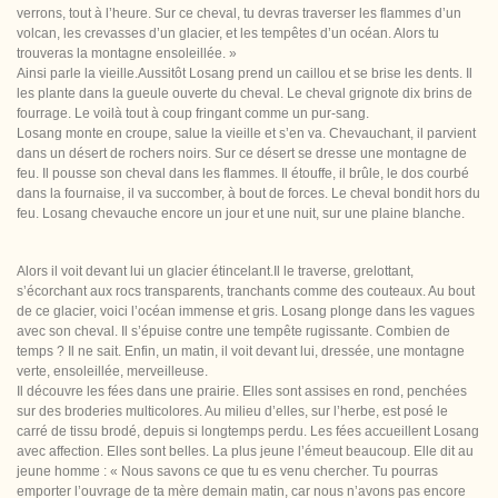
verrons, tout à l’heure. Sur ce cheval, tu devras traverser les flammes d’un
volcan, les crevasses d’un glacier, et les tempêtes d’un océan. Alors tu
trouveras la montagne ensoleillée. »
Ainsi parle la vieille.Aussitôt Losang prend un caillou et se brise les dents. Il
les plante dans la gueule ouverte du cheval. Le cheval grignote dix brins de
fourrage. Le voilà tout à coup fringant comme un pur-sang.
Losang monte en croupe, salue la vieille et s’en va. Chevauchant, il parvient
dans un désert de rochers noirs. Sur ce désert se dresse une montagne de
feu. Il pousse son cheval dans les flammes. Il étouffe, il brûle, le dos courbé
dans la fournaise, il va succomber, à bout de forces. Le cheval bondit hors du
feu. Losang chevauche encore un jour et une nuit, sur une plaine blanche.
Alors il voit devant lui un glacier étincelant.Il le traverse, grelottant,
s’écorchant aux rocs transparents, tranchants comme des couteaux. Au bout
de ce glacier, voici l’océan immense et gris. Losang plonge dans les vagues
avec son cheval. Il s’épuise contre une tempête rugissante. Combien de
temps ? Il ne sait. Enfin, un matin, il voit devant lui, dressée, une montagne
verte, ensoleillée, merveilleuse.
Il découvre les fées dans une prairie. Elles sont assises en rond, penchées
sur des broderies multicolores. Au milieu d’elles, sur l’herbe, est posé le
carré de tissu brodé, depuis si longtemps perdu. Les fées accueillent Losang
avec affection. Elles sont belles. La plus jeune l’émeut beaucoup. Elle dit au
jeune homme : « Nous savons ce que tu es venu chercher. Tu pourras
emporter l’ouvrage de ta mère demain matin, car nous n’avons pas encore