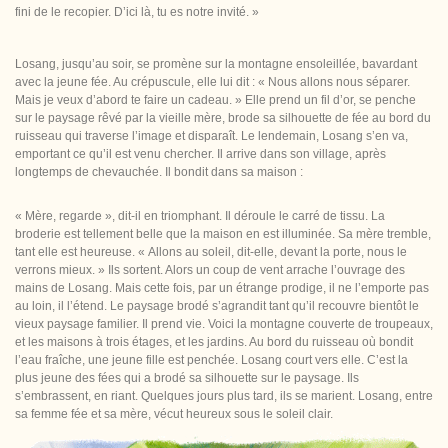
fini de le recopier. D’ici là, tu es notre invité. »
Losang, jusqu’au soir, se promène sur la montagne ensoleillée, bavardant
avec la jeune fée. Au crépuscule, elle lui dit : « Nous allons nous séparer.
Mais je veux d’abord te faire un cadeau. » Elle prend un fil d’or, se penche
sur le paysage rêvé par la vieille mère, brode sa silhouette de fée au bord du
ruisseau qui traverse l’image et disparaît. Le lendemain, Losang s’en va,
emportant ce qu’il est venu chercher. Il arrive dans son village, après
longtemps de chevauchée. Il bondit dans sa maison :
« Mère, regarde », dit-il en triomphant. Il déroule le carré de tissu. La
broderie est tellement belle que la maison en est illuminée. Sa mère tremble,
tant elle est heureuse. « Allons au soleil, dit-elle, devant la porte, nous le
verrons mieux. » Ils sortent. Alors un coup de vent arrache l’ouvrage des
mains de Losang. Mais cette fois, par un étrange prodige, il ne l’emporte pas
au loin, il l’étend. Le paysage brodé s’agrandit tant qu’il recouvre bientôt le
vieux paysage familier. Il prend vie. Voici la montagne couverte de troupeaux,
et les maisons à trois étages, et les jardins. Au bord du ruisseau où bondit
l’eau fraîche, une jeune fille est penchée. Losang court vers elle. C’est la
plus jeune des fées qui a brodé sa silhouette sur le paysage. Ils
s’embrassent, en riant. Quelques jours plus tard, ils se marient. Losang, entre
sa femme fée et sa mère, vécut heureux sous le soleil clair.