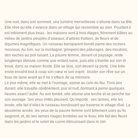
Une nuit, dans son sommeil, une lumière merveilleuse s’allume dans sa tête.
Elle rêve qu’elle s’avance dans un village qui ressemble au sien. Pourtant il
est infiniment plus beau : les maisons sont à trois étages, fièrement bâties au
milieu de jardins peuplés d’oiseaux, d’arbres fruitiers, de fleurs et de
légumes magnifiques. Un ruisseau transparent bondit parmi des rochers
moussus. Au loin, sur la montagne, grimpent des pâturages, des moutons,
des vaches au poil luisant. La pauvre femme, devant ce paysage, reste
longtemps éblouie comme une enfant naïve, puis elle s’éveille sur son lit
troué, dans sa maison froide. Elle se lève, sort devant sa porte. Une folle
envie envahit tout à coup son cœur et son esprit : broder son rêve sur un
tissu de laine avant qu’il ne s’efface de sa mémoire.
Le jour même, elle se met à l’ouvrage, assise au coin du feu. Trois ans
durant, elle travaille obstinément, jour et nuit, dormant à peine quelques
heures avant l’aube. Au soir tombé, elle allume une torche et se penche sur
son ouvrage. Ses yeux irrités pleurent. Qu’importe : ses larmes, elle les
brode, elle fait d’elles le ruisseau bondissant qui traverse le village rêvé. La
deuxième année, les yeux de la pauvre femme sont tellement usés qu’ils
saignent, et, de ses larmes rouges tombées sur le tissu, elle fait des fleurs
dans les jardins et le soleil de cuivre éblouissant dans le ciel.